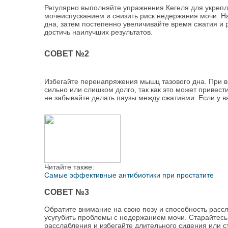
Регулярно выполняйте упражнения Кегеля для укрепл
мочеиспусканием и снизить риск недержания мочи. Н
дна, затем постепенно увеличивайте время сжатия и 
достичь наилучших результатов.
СОВЕТ №2
Избегайте перенапряжения мышц тазового дна. При 
сильно или слишком долго, так как это может приве
не забывайте делать паузы между сжатиями. Если у в
Читайте также:
Самые эффективные антибиотики при простатите
СОВЕТ №3
Обратите внимание на свою позу и способность расс
усугубить проблемы с недержанием мочи. Старайтесь
расслабления и избегайте длительного сидения или с