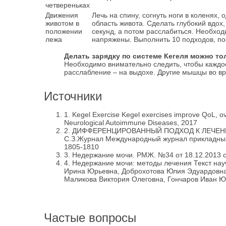
четвереньках
Движения
Лечь на спину, согнуть ноги в коленях,
животом в
область живота. Сделать глубокий вдох,
положении
секунд, а потом расслабиться. Необхо
лежа
напряжены. Выполнить 10 подходов, по
Делать зарядку по системе Кегеля можно то
Необходимо внимательно следить, чтобы каждо
расслабление – на выдохе. Другие мышцы во в
Источники
1.
Kegel Exercise Kegel exercises improve QoL, over
Neurological Autoimmune Diseases, 2017
2.
ДИФФЕРЕНЦИРОВАННЫЙ ПОДХОД К ЛЕЧЕНИ
С.З.Журнал Международный журнал прикладных 
1805-1810
3.
Недержание мочи. РМЖ. №34 от 18.12.2013 ст
4.
Недержание мочи: методы лечения Текст нау
Ирина Юрьевна, Доброхотова Юлия Эдуардовна
Маликова Виктория Олеговна, Гончаров Иван Ю
Частые вопросы