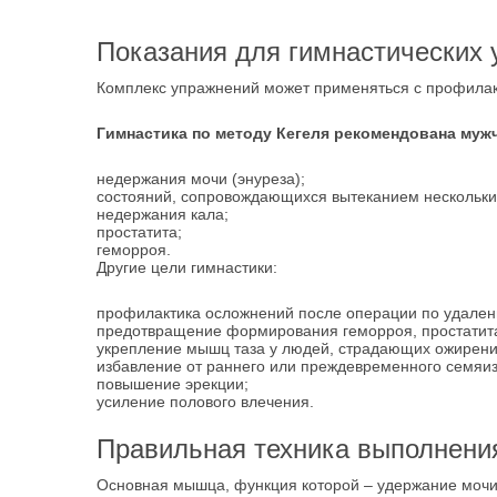
Показания для гимнастических 
Комплекс упражнений может применяться с профилак
Гимнастика по методу Кегеля рекомендована муж
недержания мочи (энуреза);
состояний, сопровождающихся вытеканием нескольки
недержания кала;
простатита;
геморроя.
Другие цели гимнастики:
профилактика осложнений после операции по удален
предотвращение формирования геморроя, простатит
укрепление мышц таза у людей, страдающих ожирен
избавление от раннего или преждевременного семяиз
повышение эрекции;
усиление полового влечения.
Правильная техника выполнени
Основная мышца, функция которой – удержание мочи