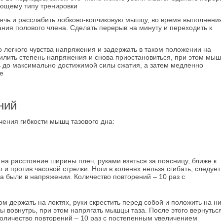
ующему типу тренировки
ячь и расслабить лобково-копчиковую мышцу, во время выполнени
ния полового члена. Сделать перерыв на минуту и переходить к
 легкого чувства напряжения и задержать в таком положении на
усилить степень напряжения и снова приостановиться, при этом мы
ь до максимально достижимой силы сжатия, а затем медленно
е
ний
ения гибкости мышц тазового дна:
 на расстояние ширины плеч, руками взяться за поясницу, ближе к
и против часовой стрелки. Ноги в коленях нельзя сгибать, следует
а были в напряжении. Количество повторений – 10 раз с
ом держать на локтях, руки скрестить перед собой и положить на н
ы вовнутрь, при этом напрягать мышцы таза. После этого вернуться
Количество повторений – 10 раз с постепенным увеличением