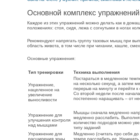
Основной комплекс упражнений
Каждое из этих упражнений можно делать как в домашн
положениях: стоя, сидя, лежа с согнутыми в ногах ко
Рекомендуют напрягать группу тазовых мышц при вып
область живота, в том числе при чихании, кашле, смех
Основные упражнения:
Тип тренировки
Техника выполнения
Постараться в медленном темп
на несколько секунд, а затем 
Упражнение,
перерыв на минуту и перейти к
нацеленное на
Со второй недели после начал
увеличение
постепенно наращивать – от нес
выносливости
Мышцы сначала медленно напряч
Упражнение для
медленно расслабить. Выполнят
улучшения контроля
количество подходов можно уве
над мышцами
типу заданий
Упражнение для
Медленно (считать про себя до
расширения зоны
темпе расслабить ее. Начинать