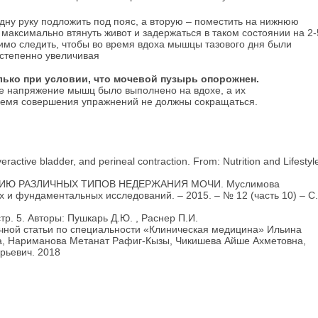
 одну руку подложить под пояс, а вторую – поместить на нижнюю
 максимально втянуть живот и задержаться в таком состоянии на 2-
димо следить, чтобы во время вдоха мышцы тазового дня были
степенно увеличивая
лько при условии, что мочевой пузырь опорожнен.
е напряжение мышц было выполнено на вдохе, а их
ремя совершения упражнений не должны сокращаться.
active bladder, and perineal contraction. From: Nutrition and Lifestyle
Ю РАЗЛИЧНЫХ ТИПОВ НЕДЕРЖАНИЯ МОЧИ. Муслимова
и фундаментальных исследований. – 2015. – № 12 (часть 10) – С.
р. 5. Авторы: Пушкарь Д.Ю. , Раснер П.И.
чной статьи по специальности «Клиническая медицина» Ильина
, Нариманова Метанат Рафиг-Кызы, Чикишева Айше Ахметовна,
рьевич. 2018