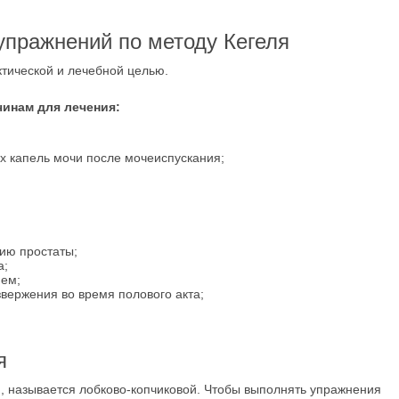
упражнений по методу Кегеля
тической и лечебной целью.
чинам для лечения:
х капель мочи после мочеиспускания;
ию простаты;
а;
ием;
вержения во время полового акта;
я
, называется лобково-копчиковой. Чтобы выполнять упражнения