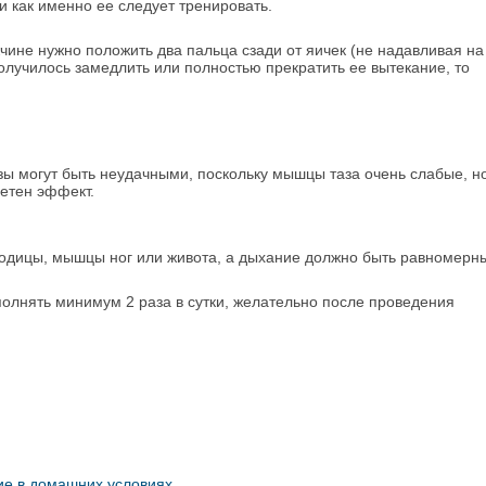
и как именно ее следует тренировать.
ине нужно положить два пальца сзади от яичек (не надавливая на
олучилось замедлить или полностью прекратить ее вытекание, то
зы могут быть неудачными, поскольку мышцы таза очень слабые, н
етен эффект.
годицы, мышцы ног или живота, а дыхание должно быть равномерн
олнять минимум 2 раза в сутки, желательно после проведения
ие в домашних условиях