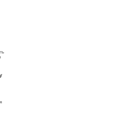
ть
я
у
я