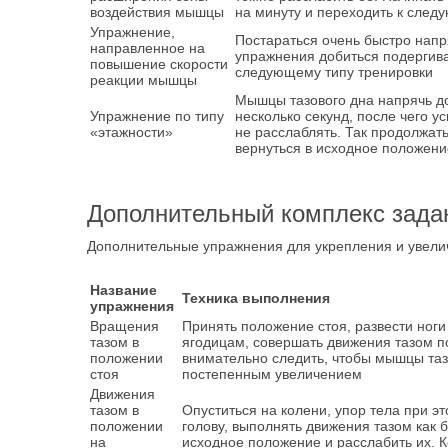
воздействия мышцы
на минуту и переходить к след
Упражнение,
Постараться очень быстро напр
направленное на
упражнения добиться подергива
повышение скорости
следующему типу тренировки
реакции мышцы
Мышцы тазового дна напрячь до
Упражнение по типу
несколько секунд, после чего 
«этажности»
не расслаблять. Так продолжат
вернуться в исходное положени
Дополнительный комплекс зада
Дополнительные упражнения для укрепления и увелич
Название
Техника выполнения
упражнения
Вращения
Принять положение стоя, развести ноги
тазом в
ягодицам, совершать движения тазом по 
положении
внимательно следить, чтобы мышцы таз
стоя
постепенным увеличением
Движения
тазом в
Опуститься на колени, упор тела при эт
положении
голову, выполнять движения тазом как б
на
исходное положение и расслабить их. 