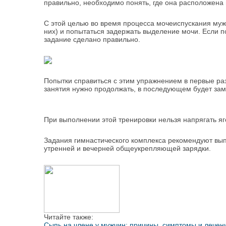
правильно, необходимо понять, где она расположена 
С этой целью во время процесса мочеиспускания мужч
них) и попытаться задержать выделение мочи. Если п
задание сделано правильно.
Попытки справиться с этим упражнением в первые ра
занятия нужно продолжать, в последующем будет зам
При выполнении этой тренировки нельзя напрягать я
Задания гимнастического комплекса рекомендуют вып
утренней и вечерней общеукрепляющей зарядки.
Читайте также:
Сыпь на члене у мужчин: причины, симптомы и лечен