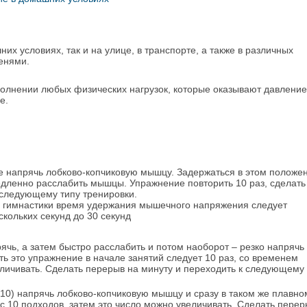
их условиях, так и на улице, в транспорте, а также в различных
ленями.
олнении любых физических нагрузок, которые оказывают давление
е.
е напрячь лобково-копчиковую мышцу. Задержаться в этом положе
медленно расслабить мышцы. Упражнение повторить 10 раз, сделать
 следующему типу тренировки.
а гимнастики время удержания мышечного напряжения следует
кольких секунд до 30 секунд
ь, а затем быстро расслабить и потом наоборот – резко напрячь
ь это упражнение в начале занятий следует 10 раз, со временем
личивать. Сделать перерыв на минуту и переходить к следующему
 10) напрячь лобково-копчиковую мышцу и сразу в таком же плавно
 с 10 подходов, затем это число можно увеличивать. Сделать перер