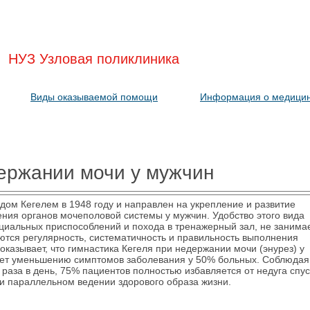
НУЗ Узловая поликлиника
Виды оказываемой помощи
Информация о медицин
держании мочи у мужчин
ом Кегелем в 1948 году и направлен на укрепление и развитие
ния органов мочеполовой системы у мужчин. Удобство этого вида
пециальных приспособлений и похода в тренажерный зал, не занима
тся регулярность, систематичность и правильность выполнения
оказывает, что гимнастика Кегеля при недержании мочи (энурез) у
ует уменьшению симптомов заболевания у 50% больных. Соблюдая
 раза в день, 75% пациентов полностью избавляется от недуга спус
и параллельном ведении здорового образа жизни.