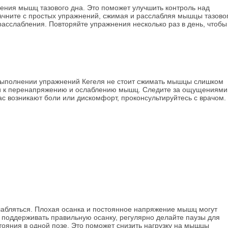
ения мышц тазового дна. Это поможет улучшить контроль над
ачните с простых упражнений, сжимая и расслабляя мышцы тазово
расслабления. Повторяйте упражнения несколько раз в день, чтобы
выполнении упражнений Кегеля не стоит сжимать мышцы слишком
сти к перенапряжению и ослаблению мышц. Следите за ощущениями
ас возникают боли или дискомфорт, проконсультируйтесь с врачом.
лабляться. Плохая осанка и постоянное напряжение мышц могут
 поддерживать правильную осанку, регулярно делайте паузы для
тояния в одной позе. Это поможет снизить нагрузку на мышцы