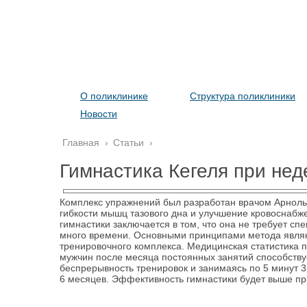
О поликлинике
Структура поликлиники
Новости
Главная
›
Статьи
›
Гимнастика Кегеля при не
Комплекс упражнений был разработан врачом Арнольд
гибкости мышц тазового дна и улучшение кровоснабже
гимнастики заключается в том, что она не требует с
много времени. Основными принципами метода являю
тренировочного комплекса. Медицинская статистика п
мужчин после месяца постоянных занятий способств
беспрерывность тренировок и занимаясь по 5 минут 3
6 месяцев. Эффективность гимнастики будет выше пр