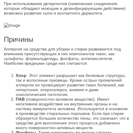
При использовании детергентов (химические соединения,
которые обладают моющим и дезинфицирующим действием)
возможно развитие сыпи и контактного дерматита.
Причины
Аллергия на средства для уборки и стирки развивается под
влиянием присутствующих в них компонентов таких, как:
сульфиты, формальдегиды, фосфаты, антиокислители.
Наиболее вредными среди них считаются:
Хлор
. Этот элемент разрушает как белковые структуры,
так и волосяные луковицы. Кроме острых проявлений
аллергии он провоцирует развитие таких болезней, как
гипертония, атеросклероз, анемия и даже
онкологические патологии.
ПАВ
(поверхностно-активное вещество). Имеет
негативное воздействие на внутренние органы и на
систему иммунитета человека. Используется в основном
в производстве стиральных порошков. Если при стирке
образуется большое количество пены, это означает, что в
средстве для выполнения этого процесса добавлено
много поверхностно-активных веществ.
Фосфаты
. Такие компоненты во многих странах