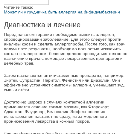
Читайте также:
Может ли у грудничка быть аллергия на бифидумбактерин
Диагностика и лечение
Перед началом терапии необходимо выявить аллерген,
спровоцировавший заболевание. Для этого следует пройти
анализы крови и сделать аллергопробы. После того, как врач
получит все результаты, необходимо полностью исключить
контакт с аллергеном. Лечение должно проводиться только по
назначению врача с помощью лекарственных препаратов и
целебных трав.
Затем назначаются антигистаминные препараты, например:
Зиртек, Супрастин, Перитол, Фенистил или Диазолин. Они
эффективно устраняют симптомы аллергии, уменьшают зуд,
сыпь и отёки.
Достаточно широко в случаях контактной аллергии
применяется лечение такими мазями, как Фторокорт,
Адвантан, Флуцинар, Белосалик. Эффект после их
использования настанет не сразу, из-за медленного
проникновения лекарства в кожный покров.
Для профилактики и борьбы с аллергией на детергенты