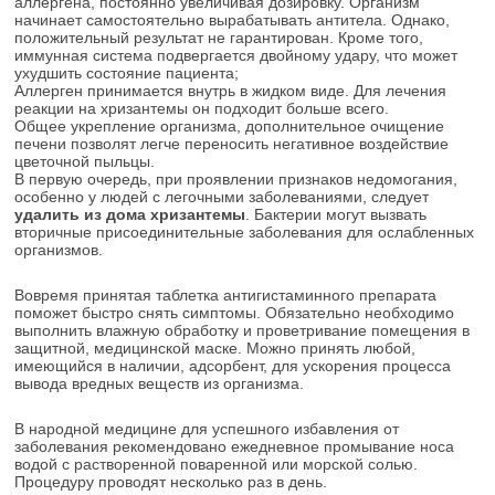
аллергена, постоянно увеличивая дозировку. Организм
начинает самостоятельно вырабатывать антитела. Однако,
положительный результат не гарантирован. Кроме того,
иммунная система подвергается двойному удару, что может
ухудшить состояние пациента;
Аллерген принимается внутрь в жидком виде. Для лечения
реакции на хризантемы он подходит больше всего.
Общее укрепление организма, дополнительное очищение
печени позволят легче переносить негативное воздействие
цветочной пыльцы.
В первую очередь, при проявлении признаков недомогания,
особенно у людей с легочными заболеваниями, следует
удалить из дома хризантемы
. Бактерии могут вызвать
вторичные присоединительные заболевания для ослабленных
организмов.
Вовремя принятая таблетка антигистаминного препарата
поможет быстро снять симптомы. Обязательно необходимо
выполнить влажную обработку и проветривание помещения в
защитной, медицинской маске. Можно принять любой,
имеющийся в наличии, адсорбент, для ускорения процесса
вывода вредных веществ из организма.
В народной медицине для успешного избавления от
заболевания рекомендовано ежедневное промывание носа
водой с растворенной поваренной или морской солью.
Процедуру проводят несколько раз в день.