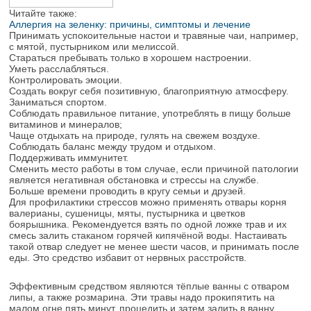
Читайте также:
Аллергия на зеленку: причины, симптомы и лечение
Принимать успокоительные настои и травяные чаи, например,
с мятой, пустырником или мелиссой.
Стараться пребывать только в хорошем настроении.
Уметь расслабляться.
Контролировать эмоции.
Создать вокруг себя позитивную, благоприятную атмосферу.
Заниматься спортом.
Соблюдать правильное питание, употреблять в пищу больше
витаминов и минералов;
Чаще отдыхать на природе, гулять на свежем воздухе.
Соблюдать баланс между трудом и отдыхом.
Поддерживать иммунитет.
Сменить место работы в том случае, если причиной патологии
является негативная обстановка и стрессы на службе.
Больше времени проводить в кругу семьи и друзей.
Для профилактики стрессов можно применять отвары корня
валерианы, сушеницы, мяты, пустырника и цветков
боярышника. Рекомендуется взять по одной ложке трав и их
смесь залить стаканом горячей кипячёной воды. Настаивать
такой отвар следует не менее шести часов, и принимать после
еды. Это средство избавит от нервных расстройств.
Эффективным средством являются тёплые ванны с отваром
липы, а также розмарина. Эти травы надо прокипятить на
малом огне пять минут, процедить и затем залить в ванну.