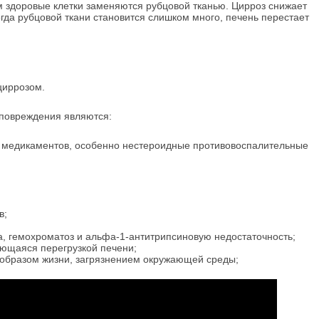
м здоровые клетки заменяются рубцовой тканью. Цирроз снижает
гда рубцовой ткани становится слишком много, печень перестает
циррозом.
повреждения являются:
 медикаментов, особенно нестероидные противовоспалительные
в;
а, гемохроматоз и альфа-1-антитрипсиновую недостаточность;
ающаяся перегрузкой печени;
 образом жизни, загрязнением окружающей среды;