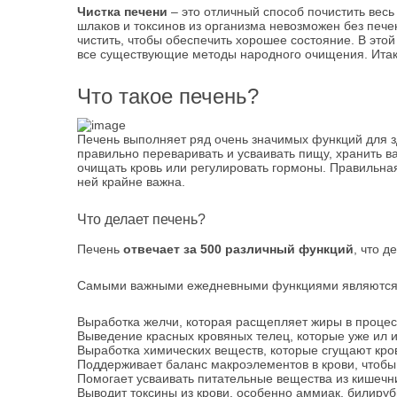
Чистка печени
– это отличный способ почистить вес
шлаков и токсинов из организма невозможен без пече
чистить, чтобы обеспечить хорошее состояние. В это
все существующие методы народного очищения. Итак,
Что такое печень?
Печень выполняет ряд очень значимых функций для зд
правильно переваривать и усваивать пищу, хранить 
очищать кровь или регулировать гормоны. Правильна
ней крайне важна.
Что делает печень?
Печень
отвечает за 500 различный функций
, что 
Самыми важными ежедневными функциями являются
Выработка желчи, которая расщепляет жиры в проце
Выведение красных кровяных телец, которые уже ил и
Выработка химических веществ, которые сгущают кро
Поддерживает баланс макроэлементов в крови, чтобы 
Помогает усваивать питательные вещества из кишечн
Выводит токсины из крови, особенно аммиак, билируб