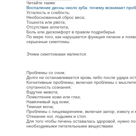
Читайте также:
Воспаление десны около зуба: почему возникает проб
Усталость и слабость;
Необоснованный сброс веса;
Тошнота или рвота;
Отсутствие аппетита;
Боль или дискомфорт в правом подреберье.
По мере того, как нарушается функция печени и появ
серьезные симптомы.
Этими симптомами являются:
Проблемы со сном;
Долго не останавливается кровь либо после удара ос
Когнитивные проблемы, включая проблемы с мыслите
спутанность сознания;
Вздутие живота;
Пожелтение кожи или глаз;
Навязчивый зуд кожи;
Темная моча;
Проблемы с пищеварением, включая запор, изжогу и
Отекание ног, лодыжек и стоп.
Для того чтобы печень оставалась здоровой, нужно п
необходимыми питательными веществами.