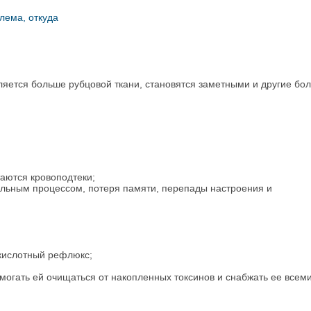
лема, откуда
ляется больше рубцовой ткани, становятся заметными и другие бо
таются кровоподтеки;
льным процессом, потеря памяти, перепады настроения и
 кислотный рефлюкс;
омогать ей очищаться от накопленных токсинов и снабжать ее всем