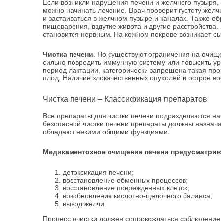
Если возникли нарушения печени и желчного пузыря, 
можно начинать лечение. Врач проверит густоту желч
и застаиваться в желчном пузыре и каналах. Также о
пищеварения, вздутие живота и другие расстройства.
становится нервным. На кожном покрове возникает сы
Чистка печени
. Но существуют ограничения на очище
сильно повредить иммунную систему или повысить ур
период лактации, категорически запрещена такая проц
плод. Наличие злокачественных опухолей и острое во
Чистка печени – Классификация препаратов
Все препараты для чистки печени подразделяются на 
безопасной чистки печени препараты должны назнач
обладают некими общими функциями.
Медикаментозное очищение печени предусматри
детоксикация печени;
восстановление обменных процессов;
восстановление поврежденных клеток;
возобновление кислотно-щелочного баланса;
вывод желчи.
Процесс очистки должен сопровождаться соблюдением