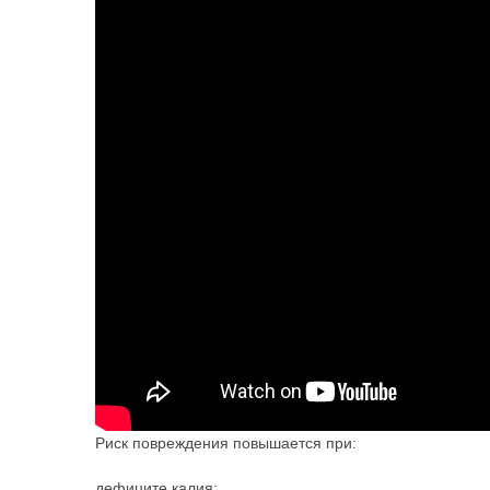
Риск повреждения повышается при:
дефиците калия;