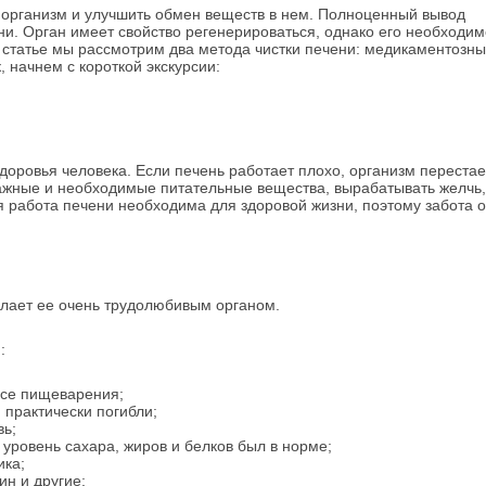
ь организм и улучшить обмен веществ в нем. Полноценный вывод
ни. Орган имеет свойство регенерироваться, однако его необходим
й статье мы рассмотрим два метода чистки печени: медикаментозны
 начнем с короткой экскурсии:
оровья человека. Если печень работает плохо, организм перестае
важные и необходимые питательные вещества, вырабатывать желчь,
я работа печени необходима для здоровой жизни, поэтому забота о
делает ее очень трудолюбивым органом.
:
ссе пищеварения;
 практически погибли;
вь;
уровень сахара, жиров и белков был в норме;
ика;
ин и другие;