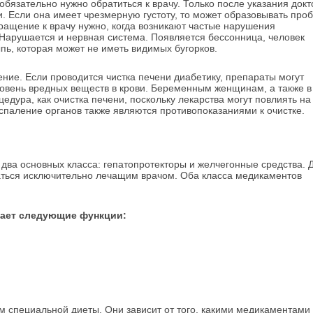
обязательно нужно обратиться к врачу. Только после указания докт
и. Если она имеет чрезмерную густоту, то может образовывать проб
бращение к врачу нужно, когда возникают частые нарушения
 Нарушается и нервная система. Появляется бессонница, человек
пь, которая может не иметь видимых бугорков.
ние. Если проводится чистка печени диабетику, препараты могут
овень вредных веществ в крови. Беременным женщинам, а также в
едура, как очистка печени, поскольку лекарства могут повлиять на
спаление органов также являются противопоказаниями к очистке.
два основных класса: гепатопротекторы и желчегонные средства. 
аться исключительно лечащим врачом. Оба класса медикаментов
вает следующие функции:
 специальной диеты. Они зависит от того, какими медикаментами