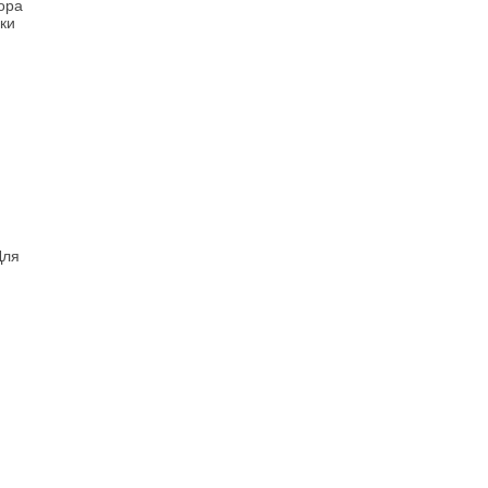
ора
ки
Для