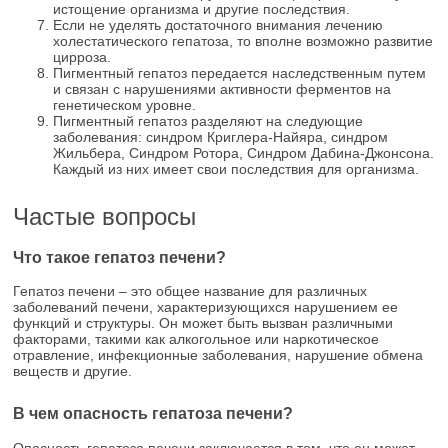
истощение организма и другие последствия.
Если не уделять достаточного внимания лечению
холестатического гепатоза, то вполне возможно развитие
цирроза.
Пигментный гепатоз передается наследственным путем
и связан с нарушениями активности ферментов на
генетическом уровне.
Пигментный гепатоз разделяют на следующие
заболевания: синдром Криглера-Найяра, синдром
Жильбера, Синдром Ротора, Синдром Дабина-Джонсона.
Каждый из них имеет свои последствия для организма.
Частые вопросы
Что такое гепатоз печени?
Гепатоз печени – это общее название для различных
заболеваний печени, характеризующихся нарушением ее
функций и структуры. Он может быть вызван различными
факторами, такими как алкогольное или наркотическое
отравление, инфекционные заболевания, нарушение обмена
веществ и другие.
В чем опасность гепатоза печени?
Опасность гепатоза печени заключается в том, что он может