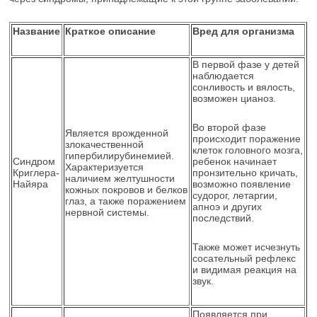
Название
Краткое описание
Вред для организма
В первой фазе у детей
наблюдается
сонливость и вялость,
возможен цианоз.
Во второй фазе
Является врожденной
происходит поражение
злокачественной
клеток головного мозга,
гипербилирубинемией.
Синдром
ребенок начинает
Характеризуется
Криглера-
пронзительно кричать,
наличием желтушности
Найяра
возможно появление
кожных покровов и белков
судорог, летаргии,
глаз, а также поражением
апноэ и других
нервной системы.
последствий.
Также может исчезнуть
сосательный рефлекс
и видимая реакция на
звук.
Появляется при