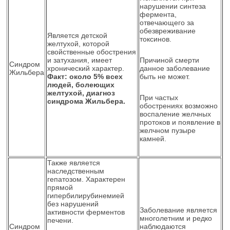
нарушении синтеза
фермента,
отвечающего за
обезвреживание
Является детской
токсинов.
желтухой, которой
свойственные обострения
и затухания, имеет
Причиной смерти
Синдром
хронический характер.
данное заболевание
Жильбера
Факт: около 5% всех
быть не может.
людей, болеющих
желтухой, диагноз
При частых
синдрома Жильбера.
обострениях возможно
воспаление желчных
протоков и появление в
желчном пузыре
камней.
Также является
наследственным
гепатозом. Характерен
прямой
гипербилирубинемией
без нарушений
Заболевание является
активности ферментов
многолетним и редко
печени.
Синдром
наблюдаются