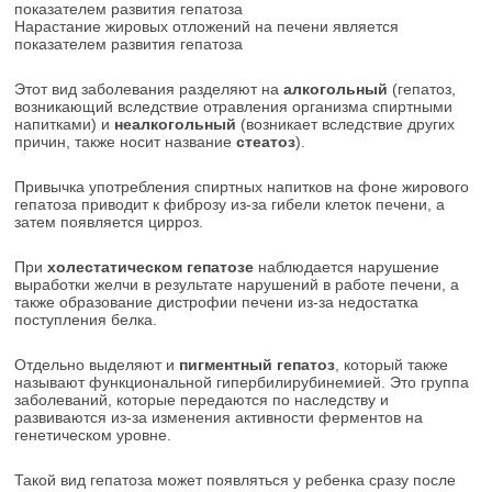
Нарастание жировых отложений на печени является
показателем развития гепатоза
Этот вид заболевания разделяют на
алкогольный
(гепатоз,
возникающий вследствие отравления организма спиртными
напитками) и
неалкогольный
(возникает вследствие других
причин, также носит название
стеатоз
).
Привычка употребления спиртных напитков на фоне жирового
гепатоза приводит к фиброзу из-за гибели клеток печени, а
затем появляется цирроз.
При
холестатическом гепатозе
наблюдается нарушение
выработки желчи в результате нарушений в работе печени, а
также образование дистрофии печени из-за недостатка
поступления белка.
Отдельно выделяют и
пигментный гепатоз
, который также
называют функциональной гипербилирубинемией. Это группа
заболеваний, которые передаются по наследству и
развиваются из-за изменения активности ферментов на
генетическом уровне.
Такой вид гепатоза может появляться у ребенка сразу после