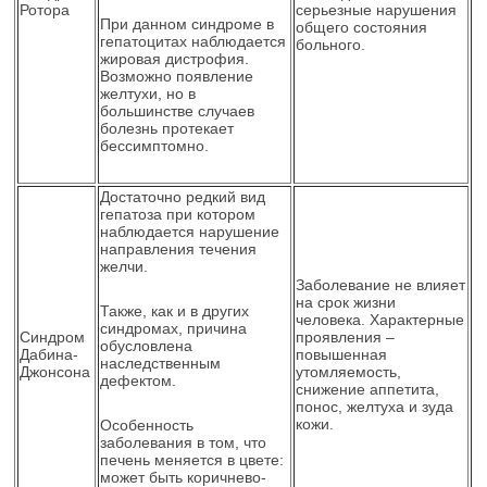
Ротора
серьезные нарушения
При данном синдроме в
общего состояния
гепатоцитах наблюдается
больного.
жировая дистрофия.
Возможно появление
желтухи, но в
большинстве случаев
болезнь протекает
бессимптомно.
Достаточно редкий вид
гепатоза при котором
наблюдается нарушение
направления течения
желчи.
Заболевание не влияет
на срок жизни
Также, как и в других
человека. Характерные
синдромах, причина
Синдром
проявления –
обусловлена
Дабина-
повышенная
наследственным
Джонсона
утомляемость,
дефектом.
снижение аппетита,
понос, желтуха и зуда
кожи.
Особенность
заболевания в том, что
печень меняется в цвете:
может быть коричнево-