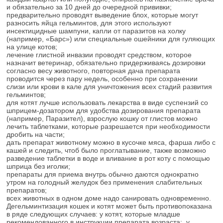
и обязательно за 10 дней до очередной прививки;
предварительно проводят выведение блох, которые могут
разносить яйца гельминтов, для этого используют
инсектицидные шампуни, капли от паразитов на холку
(например, «Барс») или специальные ошейники для гуляющих
на улице котов;
лечение глистной инвазии проводят средством, которое
назначит ветеринар, обязательно придерживаясь дозировки
согласно весу животного, повторная дача препарата
проводится через пару недель, особенно при сохранении
слизи или крови в кале для уничтожения всех стадий развития
гельминтов;
для котят лучше использовать лекарства в виде суспензий со
шприцем-дозатором для удобства дозирования препарата
(например, Паразител), взрослую кошку от глистов можно
лечить таблетками, которые разрешается при необходимости
дробить на части;
дать препарат животному можно в кусочке мяса, фарша либо с
кашей и следить, чтоб было проглатывание, также возможно
разведение таблетки в воде и вливание в рот коту с помощью
шприца без иголки;
препараты для приема внутрь обычно даются однократно
утром на голодный желудок без применения слабительных
препаратов;
всех животных в одном доме надо санировать одновременно.
Дегельминтизация кошек и котят может быть противопоказана
в ряде следующих случаев: у котят, которые младше
рекомендованного в инструкции препарата возраста; у