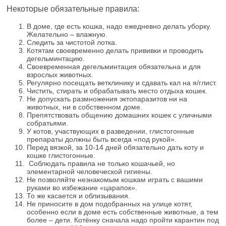
Некоторые обязательные правила:
В доме, где есть кошка, надо ежедневно делать уборку.
Желательно – влажную.
Следить за чистотой лотка.
Котятам своевременно делать прививки и проводить
дегельминтацию.
Своевременная дегельминтация обязательна и для
взрослых животных.
Регулярно посещать ветклинику и сдавать кал на я/глист.
Чистить, стирать и обрабатывать место отдыха кошек.
Не допускать размножения эктопаразитов ни на
животных, ни в собственном доме.
Препятствовать общению домашних кошек с уличными
собратьями.
У котов, участвующих в разведении, глистогонные
препараты должны быть всегда «под рукой».
Перед вязкой, за 10-14 дней обязательно дать коту и
кошке глистогонные.
Соблюдать правила не только кошачьей, но
элементарной человеческой гигиены.
Не позволяйте незнакомым кошкам играть с вашими
руками во избежание «царапок».
То же касается и облизывания.
Не приносите в дом подобранных на улице котят,
особенно если в доме есть собственные животные, а тем
более – дети. Котёнку сначала надо пройти карантин под