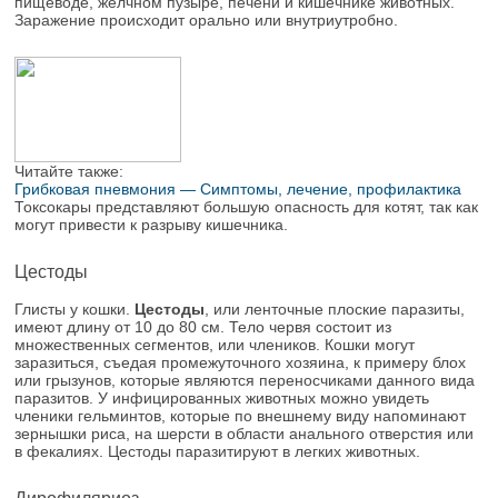
пищеводе, желчном пузыре, печени и кишечнике животных.
Заражение происходит орально или внутриутробно.
Читайте также:
Грибковая пневмония — Симптомы, лечение, профилактика
Токсокары представляют большую опасность для котят, так как
могут привести к разрыву кишечника.
Цестоды
Глисты у кошки.
Цестоды
, или ленточные плоские паразиты,
имеют длину от 10 до 80 см. Тело червя состоит из
множественных сегментов, или члеников. Кошки могут
заразиться, съедая промежуточного хозяина, к примеру блох
или грызунов, которые являются переносчиками данного вида
паразитов. У инфицированных животных можно увидеть
членики гельминтов, которые по внешнему виду напоминают
зернышки риса, на шерсти в области анального отверстия или
в фекалиях. Цестоды паразитируют в легких животных.