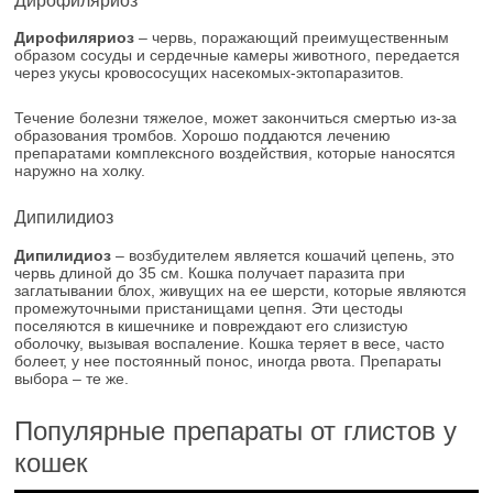
Дирофиляриоз
Дирофиляриоз
– червь, поражающий преимущественным
образом сосуды и сердечные камеры животного, передается
через укусы кровососущих насекомых-эктопаразитов.
Течение болезни тяжелое, может закончиться смертью из-за
образования тромбов. Хорошо поддаются лечению
препаратами комплексного воздействия, которые наносятся
наружно на холку.
Дипилидиоз
Дипилидиоз
– возбудителем является кошачий цепень, это
червь длиной до 35 см. Кошка получает паразита при
заглатывании блох, живущих на ее шерсти, которые являются
промежуточными пристанищами цепня. Эти цестоды
поселяются в кишечнике и повреждают его слизистую
оболочку, вызывая воспаление. Кошка теряет в весе, часто
болеет, у нее постоянный понос, иногда рвота. Препараты
выбора – те же.
Популярные препараты от глистов у
кошек