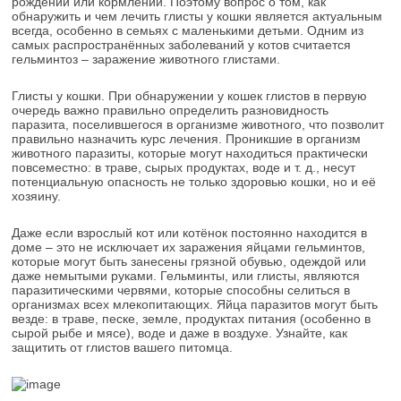
рождении или кормлении. Поэтому вопрос о том, как
обнаружить и чем лечить глисты у кошки является актуальным
всегда, особенно в семьях с маленькими детьми. Одним из
самых распространённых заболеваний у котов считается
гельминтоз – заражение животного глистами.
Глисты у кошки. При обнаружении у кошек глистов в первую
очередь важно правильно определить разновидность
паразита, поселившегося в организме животного, что позволит
правильно назначить курс лечения. Проникшие в организм
животного паразиты, которые могут находиться практически
повсеместно: в траве, сырых продуктах, воде и т. д., несут
потенциальную опасность не только здоровью кошки, но и её
хозяину.
Даже если взрослый кот или котёнок постоянно находится в
доме – это не исключает их заражения яйцами гельминтов,
которые могут быть занесены грязной обувью, одеждой или
даже немытыми руками. Гельминты, или глисты, являются
паразитическими червями, которые способны селиться в
организмах всех млекопитающих. Яйца паразитов могут быть
везде: в траве, песке, земле, продуктах питания (особенно в
сырой рыбе и мясе), воде и даже в воздухе. Узнайте, как
защитить от глистов вашего питомца.