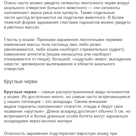
Очень часто можно увидеть сегменты ленточного червя вокруг
анального отверстия больного животного — эти сегменты
напоминают зерна риса или кунжута. Также отдельные
части цестод встречаются на подстилке животного. В более
тяжелой форме заражения глистами паразитов можно увидеть
в рвотных массах.
Глисты у кошки. Признаки заражения ленточными червями:
изменения массы тела питомца (вес либо резко
увеличивается, либо кошка наоборот стремительно худеет);
изменение аппетита (кошка ненасытна или наоборот
отказывается от пищи); большой, «надутый» живот; выпадение
шерсти; чрезмерное вылизывание в области анального
отверстия.
Круглые черви
Круглые черви
– самые распространенные виды гельминтов
у кошек. Их достаточно много, но самые часто встречающиеся
у наших питомцев – это аскариды. Своим внешним
видом паразиты напоминают спагетти, откуда и берут свое
название «круглые». Длина аскарид достигает обычно 5 см, но
встречаются и более длинные особи.Котята могут заразиться
аскаридами через молоко матери.
Опасность заражения подстерегает взрослую кошку при