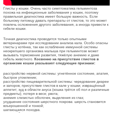
Глисты у кошки. Очень часто симптоматика гельминтоза
похожа на инфекционные заболевания у кошек, поэтому
правильная диагностика имеет большую важность. Если
больному питомцу давать препараты от глистов, то это может
повлечь осложнения другого заболевания, а иногда привести к
гибели кошки.
Точная диагностика проводится только опытными
ветеринарами при исследовании анализа кала. Особо опасны
глисты у котёнка, так как ослабление иммунной системы
неокрепшего организма малыша при гельминтозе может
вызывать торможение развития, тяжёлую анемию и даже
гибель животного.
Косвенно на присутствие глистов в
организме кошки указывают следующие признаки:
расстройство нервной системы: угнетённое состояние, апатия,
быстрое утомление;
расстройство пищеварительной системы: чередование диареи
и запоров; присутствие глистов в кале у кошки; извращённый
аппетит; зуд в области ануса (кошка трётся об пол и различные
предметы); потеря в весе; рвота;
анемия слизистых оболочек, выделения из глаз;
ухудшение состояния шерстного покрова: шерсть становится
взъерошенной и тонкой;
шатающаяся походка.