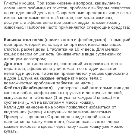
Глисты у кошки. При возникновении вопроса, как вылечить
домашнего любимца от глистов, проблем с выбором лекарства
на сегодняшний день нет. Современные препараты чаще всего
имеют многокомпонентный состав, они малотоксичны,
доступны и эффективны при разных видах гельминтозов у
животных. Наиболее часто применяются следующие средства:
Каниквантел плюс
(призиквантел и фенбендазол) – немецкий
препарат, который используется при всех известных видах
глистов, расчет дозы 1 таблетка на 10 кг веса. Для мелких
кошек с весом от 1кг есть Каниквантел в виде суспензии со
шприцом-дозатором;
Дронтал
– антигельминтик, состоящий из празиквантела и
пирантела, эффективно уничтожает все стадии развития
нематод и цестод. Таблетки применяются у кошек однократно
в дозе 1 штука на каждые четыре кг массы тела с
возможностью дробления таблетки на части;
Фебтал (Фенбендазол)
– универсальный антигельминтик для
кошек и собак, эффективен от круглых и ленточных червей,
выпускается в таблетках (1 штука на каждые 3 кг веса) и в
суспензии (1 мл на килограмм массы кошки).
Капли для нанесения на холку позволяют избавиться от
внутренних (черви) и наружных паразитов-насекомых.
Примеры – препарат Стронгхолд в виде одной капли
наносится на холку животного, быстро всасывается через
кожные покровы в кровь, через пару часов кошку уже можно
купать.