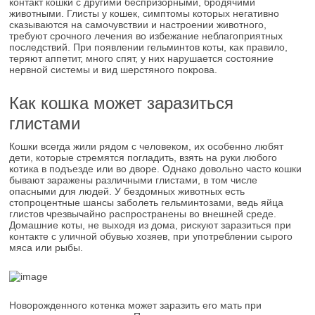
контакт кошки с другими беспризорными, бродячими
животными. Глисты у кошек, симптомы которых негативно
сказываются на самочувствии и настроении животного,
требуют срочного лечения во избежание неблагоприятных
последствий. При появлении гельминтов коты, как правило,
теряют аппетит, много спят, у них нарушается состояние
нервной системы и вид шерстяного покрова.
Как кошка может заразиться
глистами
Кошки всегда жили рядом с человеком, их особенно любят
дети, которые стремятся погладить, взять на руки любого
котика в подъезде или во дворе. Однако довольно часто кошки
бывают заражены различными глистами, в том числе
опасными для людей. У бездомных животных есть
стопроцентные шансы заболеть гельминтозами, ведь яйца
глистов чрезвычайно распространены во внешней среде.
Домашние коты, не выходя из дома, рискуют заразиться при
контакте с уличной обувью хозяев, при употреблении сырого
мяса или рыбы.
Новорожденного котенка может заразить его мать при