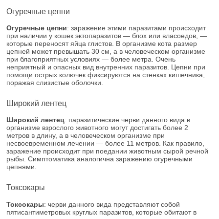
Огуречные цепни
Огуречные цепни
: заражение этими паразитами происходит
при наличии у кошек эктопаразитов — блох или власоедов, —
которые переносят яйца глистов. В организме кота размер
цепней может превышать 30 см, а в человеческом организме
при благоприятных условиях — более метра. Очень
неприятный и опасных вид внутренних паразитов. Цепни при
помощи острых колючек фиксируются на стенках кишечника,
поражая слизистые оболочки.
Широкий лентец
Широкий лентец
: паразитические черви данного вида в
организме взрослого животного могут достигать более 2
метров в длину, а в человеческом организме при
несвоевременном лечении — более 11 метров. Как правило,
заражение происходит при поедании животным сырой речной
рыбы. Симптоматика аналогична заражению огуречными
цепнями.
Токсокары
Токсокары
: черви данного вида представляют собой
пятисантиметровых круглых паразитов, которые обитают в