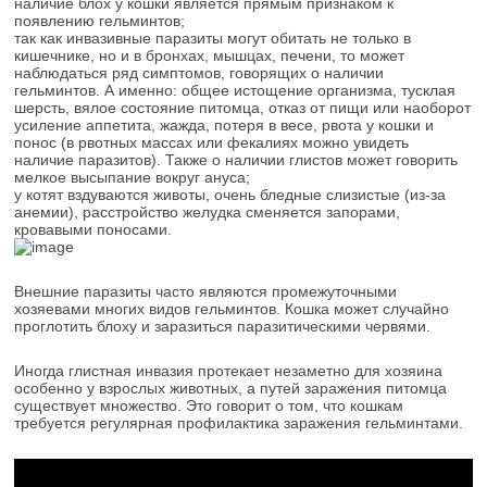
наличие блох у кошки является прямым признаком к
появлению гельминтов;
так как инвазивные паразиты могут обитать не только в
кишечнике, но и в бронхах, мышцах, печени, то может
наблюдаться ряд симптомов, говорящих о наличии
гельминтов. А именно: общее истощение организма, тусклая
шерсть, вялое состояние питомца, отказ от пищи или наоборот
усиление аппетита, жажда, потеря в весе, рвота у кошки и
понос (в рвотных массах или фекалиях можно увидеть
наличие паразитов). Также о наличии глистов может говорить
мелкое высыпание вокруг ануса;
у котят вздуваются животы, очень бледные слизистые (из-за
анемии), расстройство желудка сменяется запорами,
кровавыми поносами.
Внешние паразиты часто являются промежуточными
хозяевами многих видов гельминтов. Кошка может случайно
проглотить блоху и заразиться паразитическими червями.
Иногда глистная инвазия протекает незаметно для хозяина
особенно у взрослых животных, а путей заражения питомца
существует множество. Это говорит о том, что кошкам
требуется регулярная профилактика заражения гельминтами.