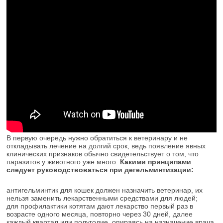
В первую очередь нужно обратиться к ветеринару и не
откладывать лечение на долгий срок, ведь появление явных
клинических признаков обычно свидетельствует о том, что
паразитов у животного уже много.
Какими принципами
следует руководствоваться при дегельминтизации:
антигельминтик для кошек должен назначить ветеринар, их
нельзя заменить лекарственными средствами для людей;
для профилактики котятам дают лекарство первый раз в
возрасте одного месяца, повторно через 30 дней, далее
каждый квартал или полугодие, опираясь на назначение врача