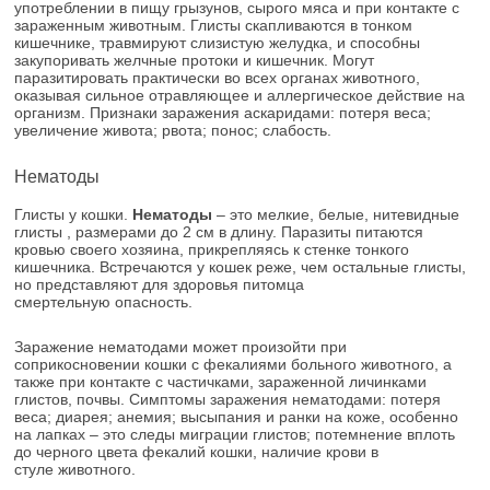
употреблении в пищу грызунов, сырого мяса и при контакте с
зараженным животным. Глисты скапливаются в тонком
кишечнике, травмируют слизистую желудка, и способны
закупоривать желчные протоки и кишечник. Могут
паразитировать практически во всех органах животного,
оказывая сильное отравляющее и аллергическое действие на
организм. Признаки заражения аскаридами: потеря веса;
увеличение живота; рвота; понос; слабость.
Нематоды
Глисты у кошки.
Нематоды
– это мелкие, белые, нитевидные
глисты , размерами до 2 см в длину. Паразиты питаются
кровью своего хозяина, прикрепляясь к стенке тонкого
кишечника. Встречаются у кошек реже, чем остальные глисты,
но представляют для здоровья питомца
смертельную опасность.
Заражение нематодами может произойти при
соприкосновении кошки с фекалиями больного животного, а
также при контакте с частичками, зараженной личинками
глистов, почвы. Симптомы заражения нематодами: потеря
веса; диарея; анемия; высыпания и ранки на коже, особенно
на лапках – это следы миграции глистов; потемнение вплоть
до черного цвета фекалий кошки, наличие крови в
стуле животного.