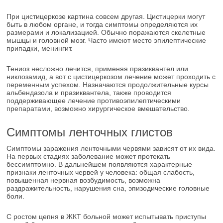
При цистицеркозе картина совсем другая. Цистицерки могут
быть в любом органе, и тогда симптомы определяются их
размерами и локализацией. Обычно поражаются скелетные
мышцы и головной мозг. Часто имеют место эпилептические
припадки, менингит.
Тениоз несложно лечится, применяя празиквантел или
никлозамид, а вот с цистицеркозом лечение может проходить с
переменным успехом. Назначаются продолжительные курсы
альбендазола и празиквантела, также проводится
поддерживающее лечение противоэпилептическими
препаратами, возможно хирургическое вмешательство.
Симптомы ленточных глистов
Симптомы заражения ленточными червями зависят от их вида.
На первых стадиях заболевание может протекать
бессимптомно. В дальнейшем появляются характерные
признаки ленточных червей у человека: общая слабость,
повышенная нервная возбудимость, возможна
раздражительность, нарушения сна, эпизодические головные
боли.
С ростом цепня в ЖКТ больной может испытывать приступы