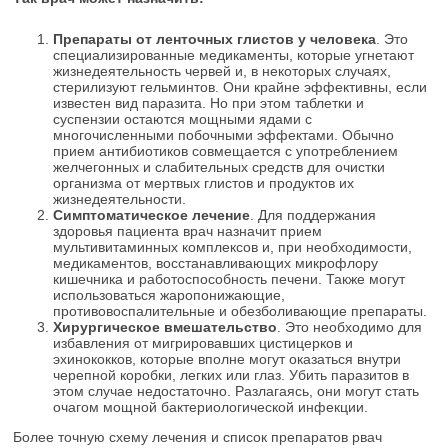
Препараты от ленточных глистов у человека
. Это
специализированные медикаменты, которые угнетают
жизнедеятельность червей и, в некоторых случаях,
стерилизуют гельминтов. Они крайне эффективны, если
известен вид паразита. Но при этом таблетки и
суспензии остаются мощными ядами с
многочисленными побочными эффектами. Обычно
прием антибиотиков совмещается с употреблением
желчегонных и слабительных средств для очистки
организма от мертвых глистов и продуктов их
жизнедеятельности.
Симптоматическое лечение
. Для поддержания
здоровья пациента врач назначит прием
мультивитаминных комплексов и, при необходимости,
медикаментов, восстанавливающих микрофлору
кишечника и работоспособность печени. Также могут
использоваться жаропонижающие,
противовоспалительные и обезболивающие препараты.
Хирургическое вмешательство
. Это необходимо для
избавления от мигрировавших цистицерков и
эхинококков, которые вполне могут оказаться внутри
черепной коробки, легких или глаз. Убить паразитов в
этом случае недостаточно. Разлагаясь, они могут стать
очагом мощной бактериологической инфекции.
Более точную схему лечения и список препаратов рвач