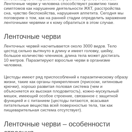
Ленточные черви у человека способствуют развитию таких
симптомов как нарушение деятельности ЖКТ, расстройства
сна, чувство беспокойства, нарушения аппетита. Сегодня мы
поговорим о том, как на ранней стадии определить заражение
ленточными червями и к кому обратиться в этом случае.
Ленточные черви
Ленточных червей насчитывается около 3000 видов. Тело
цестод сильно вытянуто в длину и имеет головку, шейку,
большое количество члеников, длина тела может достигать
10 метров. Паразитируют взрослые черви в организме
человека.
Цестоды имеют ряд приспособлений к паразитическому образу
жизни, такие как органы прикрепления (присоски, хитиновые
крючки), хорошо развитая половая система (чем и
объясняется их высокая плодовитость), кожно-мускульный
мешок, имеющий особое строение, связанное с защитной
функцией и с питанием (цестоды питаются, всасывая
питательные вещества всей поверхностью тела, так как
пищеварительная система отсутствует).
Ленточные черви – особенности