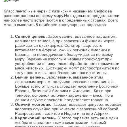
Класс ленточные черви с латинским названием Cestoidea
распространены по всему миру.Но отдельные представители
наиболее часто встречаются в определенных странах. Всего
можно выделить 8 наиболее «популярных» паразитов:
Свиной цепень.
Заболевание, вызванное паразитом,
называется тениоз, а при заражении финнами червя
развивается цистицеркоз. Солитер чаще всего
встречается в Африке, южных регионах Америки и
Европы, но периодически обнаруживается по всему
миру. Заражение взрослым червем происходит при
употреблении в пищу плохо обработанного термически
мяса животных. Цистицерки могут распространиться по
телу просто из-за несоблюдения правил гигиены.
Бычий цепень.
Заболевание, вызванное этим
ленточным червем, получило название тениаринхоз.
Больше всего от глиста страдает население Восточной
Европы, Латинской Америки и Филлипин. Как и при
тениозе, основной источник заражения – мясо. Но в
данном случае опасность представляет говядина.
Овечий мозговик.
Паразит вызывает ценуроз, поражая
человека случайно при контакте с зараженной собакой.
Распространен солитер в Индии и на юге Африки.
Карликовый цепень.
У этого паразита есть еще один
«собрат» с аналогичными симптомами, который