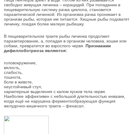
свободно живущая личинка – корацидий. При попадании в
пищеварительную систему рачка циклопа, становится
паразитической личинкой. Из организма рачка проникает в
организм рыбы, которая им питается. Хищные рыбы подхватят
личинку, поедая более мелкую рыбешку.
В пищеварительном тракте рыбы личинка продолжит
паразитирование, а, попадая в организм человека, кошки или
собаки, превратится во взрослого червя.
Признаками
дифиллоботриоза являются:
головокружение,
вялость,
слабость,
тошнота,
боли в животе,
неустойчивый стул,
характерные выделения с калом кусков тела червя.
Наиболее эффективен с небольшой длительностью инвазии,
когда ещё не нарушена ферментообразующая функция
желудочно-кишечного тракта – фенасал.