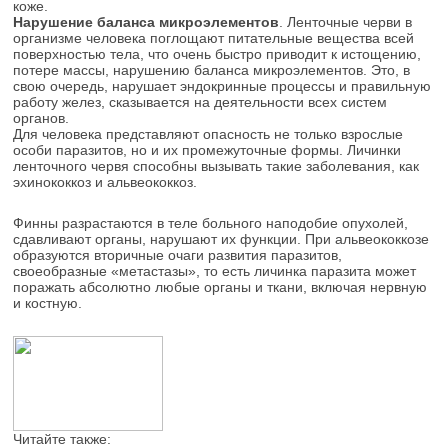
коже.
Нарушение баланса микроэлементов
. Ленточные черви в
организме человека поглощают питательные вещества всей
поверхностью тела, что очень быстро приводит к истощению,
потере массы, нарушению баланса микроэлементов. Это, в
свою очередь, нарушает эндокринные процессы и правильную
работу желез, сказывается на деятельности всех систем
органов.
Для человека представляют опасность не только взрослые
особи паразитов, но и их промежуточные формы. Личинки
ленточного червя способны вызывать такие заболевания, как
эхинококкоз и альвеококкоз.
Финны разрастаются в теле больного наподобие опухолей,
сдавливают органы, нарушают их функции. При альвеококкозе
образуются вторичные очаги развития паразитов,
своеобразные «метастазы», то есть личинка паразита может
поражать абсолютно любые органы и ткани, включая нервную
и костную.
Читайте также: