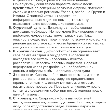
встречается гораздо реже – крысиный цепень.
Обнаружить у себя такого паразита можно после
путешествия по северным регионам Африки, Латинской
Америке и теплым регионам Европы, особенно Грузии и
Италии. Основной источник заражения –
инфицированные люди, но помощь гельминту
оказывают также кровососущие насекомые.
Огуречный цепень.
Депилидиоз – заболевание
домашних любимцев. Но проглотив блох переносчиков
инфекции, человек тоже может заразиться. Такая
опасность существует практически по всему миру, если в
регионе достаточное количество бродячих животных на
улицах и кошка или собака с ними контактируют.
Широкий лентец
. Дифиллоботриоз не ограничивает
себя рамками стран и государств. В опасности
находятся все жители населенных пунктов,
расположенных вблизи пресных водоемов. Паразит
передается через употребление необработанной
должным образом рыбы, например через суши.
Эхинококки.
Совсем небольшие по размерам черви
распространены по всему миру, но предпочитают
страны с теплым и влажным климатом, в которых
развито животноводство. Передаются человеку после
контакта с фекалиями собак при несоблюдении правил
личной гигиены.
Спирометрии
. Спарганоз – болезнь любителей
нетрадиционной медицины с Дальнего Востока, которым
люди болеют достаточно редко. Личинки паразита