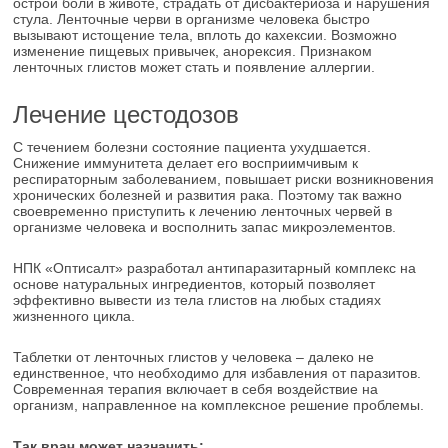
острой боли в животе, страдать от дисбактериоза и нарушения
стула. Ленточные черви в организме человека быстро
вызывают истощение тела, вплоть до кахексии. Возможно
изменение пищевых привычек, анорексия. Признаком
ленточных глистов может стать и появление аллергии.
Лечение цестодозов
С течением болезни состояние пациента ухудшается.
Снижение иммунитета делает его восприимчивым к
респираторным заболеванием, повышает риски возникновения
хронических болезней и развития рака. Поэтому так важно
своевременно приступить к лечению ленточных червей в
организме человека и восполнить запас микроэлементов.
НПК «Оптисалт» разработал антипаразитарный комплекс на
основе натуральных ингредиентов, который позволяет
эффективно вывести из тела глистов на любых стадиях
жизненного цикла.
Таблетки от ленточных глистов у человека – далеко не
единственное, что необходимо для избавления от паразитов.
Современная терапия включает в себя воздействие на
организм, направленное на комплексное решение проблемы.
Так врач может назначить: