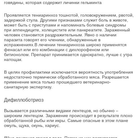
говядины, которая содержит личинки гельминта
Проявляется тениаринхоз тошнотой, головокружением, рвотой,
задержкой стула. Другими признаками служит боль в животе,
может быть с приступами и напоминать болевые синдромы
при аппендиците, холецистите или панкреатите. Зараженный
человек становится раздражительным. Явно о наличии
паразита говорят его членики, обнаруженные в
испражнениях.В лечении тениаринхоза широко применятся
фенасал или его комбинации с дихлорофеном или
битионолом. Препарат принимается однократно, лучше с утра
натощак.
В целях профилактики исключается вероятность употребления
недостаточно термически обработанного мяса. Разрешается
применение мяса только прошедшего ветеринарно-
санитарную экспертизу.
Дифиллоботриоз
Вызывается различными видами лентецов, но обычно –
широким лентецом. Заражение происходит в результате плохо
обработанной рыбы или икры. Самые опасные в этом плане
омуль, щука, окунь, хариус.
Яйца лентецов зреют в воде. Потом из них развивается