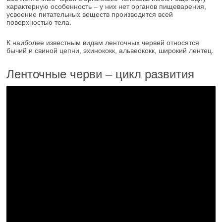
характерную особенность – у них нет органов пищеварения,
усвоение питательных веществ производится всей
поверхностью тела.
К наиболее известным видам ленточных червей относятся
бычий и свиной цепни, эхинококк, альвеококк, широкий лентец.
Ленточные черви – цикл развития