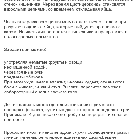
стенок кишечника. Через время цистицеркоиды становятся
взрослыми цепнями, со временем откладывая яйца.
Членики карликового цепня могут отделяться от тела и при
разрыве выделяют яйца, которые выйдут из организма с
калом. Но часть яиц останется в кишечнике и превратится в
половозрелых гельминтов.
Заразиться можно:
употребляя немытые фрукты и овощи,
неочищенной водой,
через грязные руки,
предметы обихода.
При этом ухудшается аппетит, человек худеет, отмечаются
боли в животе, жидкий стул. Выявить паразитов поможет
лабораторный анализ свежего кала.
Для изгнания глистов (дегельминтизации) применяют
препарат фенасал, суточные дозы которого определяет врач.
Принимают 4 дня, после чего требуется перерыв, и лечение
повторяют.
Профилактикой гименолепидоза служит соблюдение правил
личной гигиены, регулярное тщательная дезинфекция