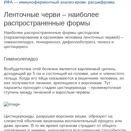
ИФА — иммуноферментный анализ крови: расшифровка
Ленточные черви – наиболее
распространенные формы
Наиболее распространенные формы цестодозов
(паразитирование в организме человека ленточных червей) –
гименолепидоз, тениаринхоз, дифиллоботриоз, тениоз и
цистицеркоз.
Гименолепидоз
Возбудителем этой болезни является карликовый цепень,
доходящий до 5 см и состоящий из головки, шеи и членистого
тельца. Когда его яйца оказываются в кишечнике человека, из
них получаются личинки, крепящиеся к ворсинкам. Тут
паразиты проходят стадию цистицеркоида – промежуточная
ступень между личинкой и взрослым червем.
Цистицеркоиды, разрушая ворсинки кишки, образуют на
слизистой оболочке кишечника воспалительный процесс или
даже эрозию. В то же время организм страдает от общего
отравления и анемии, нарушаются всасывающие способности