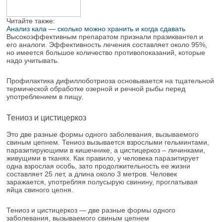
Читайте также:
Анализ кала — сколько можно хранить и когда сдавать
Высокоэффективным препаратом признали празиквантел и
его аналоги. Эффективность лечения составляет около 95%,
но имеется большое количество противопоказаний, которые
надо учитывать.
Профилактика дифиллоботриоза основывается на тщательной
термической обработке озерной и речной рыбы перед
употреблением в пищу.
Тениоз и цистицеркоз
Это две разные формы одного заболевания, вызываемого
свиным цепнем. Тениоз вызывается взрослыми гельминтами,
паразитирующими в кишечнике, а цистицеркоз – личинками,
живущими в тканях. Как правило, у человека паразитирует
одна взрослая особь, зато продолжительность ее жизни
составляет 25 лет, а длина около 3 метров. Человек
заражается, употребляя полусырую свинину, проглатывая
яйца свиного цепня.
Тениоз и цистицеркоз — две разные формы одного
заболевания, вызываемого свиным цепнем