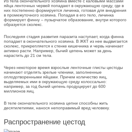
Из тела окончательного хозяина вместе с каловыми массами
яйца ленточных червей попадают в окружающую среду, где в
них постепенно формируется личинка, готовая для внедрения
в промежуточного хозяина. Попадая в его тело, личинка
формирует финну – пузырчатое образование, внутри которого
образуется сколекс.
Последняя стадия развития паразита наступает, когда финна
попадает в окончательного хозяина. В ЖКТ из нее выдвигается
сколекс, прикрепляется к стенке кишечника и червь начинает
активно расти. Например, бычий цепень может за день
нарастить до 21 см тела.
Через некоторое время взрослые ленточные глисты цестоды
начинают отделять зрелые членики, заполненные
оплодотворенными яйцами. Причем количество яиц,
выделяемых ими в окружающую среду колоссально:
например, за год бычий цепень продуцирует до 600
миллионов яиц.
В теле окончательного хозяина цепни способны жить
десятилетиями, нанося непоправимый вред человеку.
Распространение цестод