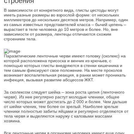
строения
В зависимости от конкретного вида, глисты цестоды могут
иметь разные размеры во взрослой форме: от нескольких
миллиметров до нескольких десятков метров. Например, один
из самых известных представителей класса – бычий цепень –
вырастает в теле человека до 10 метров и более. Но, вне
зависимости от размера, лентецы отличаются схожим
строением тела.
Паразитические ленточные черви имеют головку (сколекс) на
которой расположена присоска и венчик из крючьев, с
помощью которых глисты внедряются в стенки кишечника и
тем самым фиксируют свое положение. На месте проколов
возникает воспалительная реакция, в ранки может проникать
инфекция, вызывая развитие абсцессов ЖКТ.
За сколексом следует шейка – зона роста цепня (ленточного
червя). Из нее регулярно растут молодые членики, общее
число которых может достигать до 2 000 и более. Чем дальше
от шейки членик, тем более он зрелый. Наиболее зрелые
членики полностью забиты яйцами и регулярно отделяются от
тела червя и выделяются наружу с каловыми массами
хозяина.
Все ленточные черви в организме человека имеют еще одну