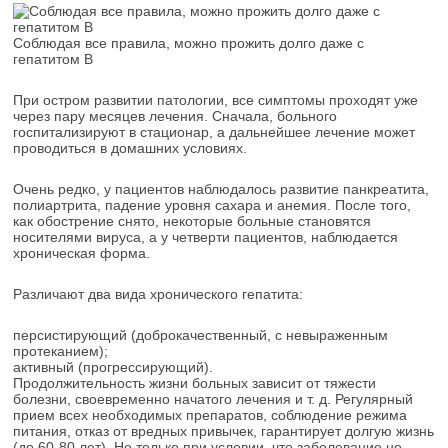
Соблюдая все правила, можно прожить долго даже с
гепатитом В
При остром развитии патологии, все симптомы проходят уже
через пару месяцев лечения. Сначала, больного
госпитализируют в стационар, а дальнейшее лечение может
проводиться в домашних условиях.
Очень редко, у пациентов наблюдалось развитие панкреатита,
полиартрита, падение уровня сахара и анемия. После того,
как обострение снято, некоторые больные становятся
носителями вируса, а у четверти пациентов, наблюдается
хроническая форма.
Различают два вида хронического гепатита:
персистирующий (доброкачественный, с невыраженным
протеканием);
активный (прогрессирующий).
Продолжительность жизни больных зависит от тяжести
болезни, своевременно начатого лечения и т. д. Регулярный
прием всех необходимых препаратов, соблюдение режима
питания, отказ от вредных привычек, гарантирует долгую жизнь
(до 60-80 лет). Но только при условии, что заболевание не