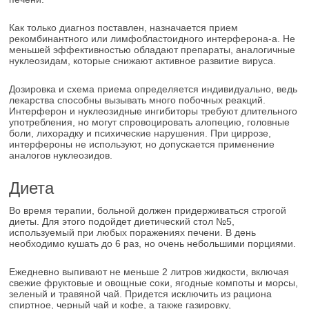
Как только диагноз поставлен, назначается прием
рекомбинантного или лимфобластоидного интерферона-а. Не
меньшей эффективностью обладают препараты, аналогичные
нуклеозидам, которые снижают активное развитие вируса.
Дозировка и схема приема определяется индивидуально, ведь
лекарства способны вызывать много побочных реакций.
Интерферон и нуклеозидные ингибиторы требуют длительного
употребления, но могут спровоцировать алопецию, головные
боли, лихорадку и психические нарушения. При циррозе,
интерфероны не используют, но допускается применение
аналогов нуклеозидов.
Диета
Во время терапии, больной должен придерживаться строгой
диеты. Для этого подойдет диетический стол №5,
используемый при любых поражениях печени. В день
необходимо кушать до 6 раз, но очень небольшими порциями.
Ежедневно выпивают не меньше 2 литров жидкости, включая
свежие фруктовые и овощные соки, ягодные компоты и морсы,
зеленый и травяной чай. Придется исключить из рациона
спиртное, черный чай и кофе, а также газировку,