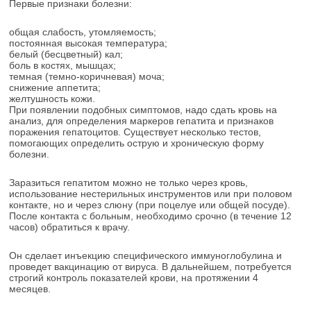
Первые признаки болезни:
общая слабость, утомляемость;
постоянная высокая температура;
белый (бесцветный) кал;
боль в костях, мышцах;
темная (темно-коричневая) моча;
снижение аппетита;
желтушность кожи.
При появлении подобных симптомов, надо сдать кровь на
анализ, для определения маркеров гепатита и признаков
поражения гепатоцитов. Существует несколько тестов,
помогающих определить острую и хроническую форму
болезни.
Заразиться гепатитом можно не только через кровь,
использование нестерильных инструментов или при половом
контакте, но и через слюну (при поцелуе или общей посуде).
После контакта с больным, необходимо срочно (в течение 12
часов) обратиться к врачу.
Он сделает инъекцию специфического иммуноглобулина и
проведет вакцинацию от вируса. В дальнейшем, потребуется
строгий контроль показателей крови, на протяжении 4
месяцев.