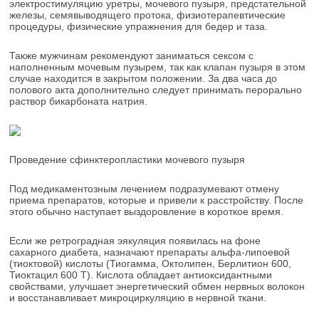
электростимуляцию уретры, мочевого пузыря, предстательной
железы, семявыводящего протока, физиотерапевтические
процедуры, физические упражнения для бедер и таза.
Также мужчинам рекомендуют заниматься сексом с
наполненным мочевым пузырем, так как клапан пузыря в этом
случае находится в закрытом положении. За два часа до
полового акта дополнительно следует принимать перорально
раствор бикарбоната натрия.
Проведение сфинктеропластики мочевого пузыря
Под медикаментозным лечением подразумевают отмену
приема препаратов, которые и привели к расстройству. После
этого обычно наступает выздоровление в короткое время.
Если же ретроградная эякуляция появилась на фоне
сахарного диабета, назначают препараты альфа-липоевой
(тиоктовой) кислоты (Тиогамма, Октолипен, Берлитион 600,
Тиоктацил 600 Т). Кислота обладает антиоксидантными
свойствами, улучшает энергетический обмен нервных волокон
и восстанавливает микроциркуляцию в нервной ткани.