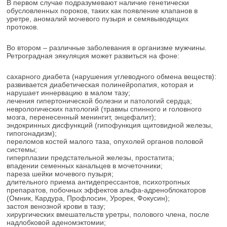
В первом случае подразумевают наличие генетически
обусловленных пороков, таких как появление клапанов в
уретре, аномалий мочевого пузыря и семявыводящих
протоков.
Во втором – различные заболевания в организме мужчины.
Ретроградная эякуляция может развиться на фоне:
сахарного диабета (нарушения углеводного обмена веществ):
развивается диабетическая полинейропатия, которая и
нарушает иннервацию в малом тазу;
лечения гипертонической болезни и патологий сердца;
неврологических патологий (травмы спинного и головного
мозга, перенесенный менингит, энцефалит);
эндокринных дисфункций (гипофункция щитовидной железы,
гипогонадизм);
переломов костей малого таза, опухолей органов половой
системы;
гиперплазии предстательной железы, простатита;
впадении семенных канальцев в мочеточники;
пареза шейки мочевого пузыря;
длительного приема антидепрессантов, психотропных
препаратов, побочных эффектов альфа-адреноблокаторов
(Омник, Кардура, Профлосин, Урорек, Фокусин);
застоя венозной крови в тазу;
хирургических вмешательств уретры, полового члена, после
надлобковой аденомэктомии;