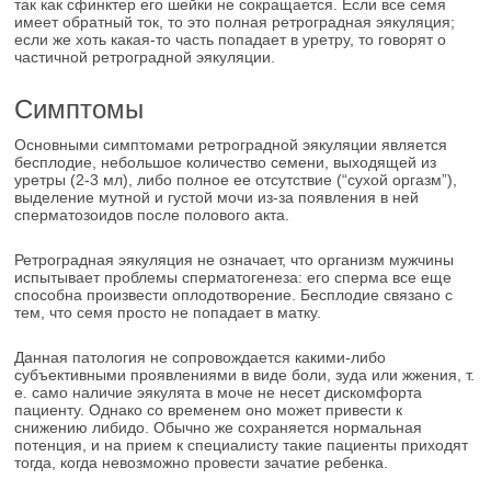
так как сфинктер его шейки не сокращается. Если все семя
имеет обратный ток, то это полная ретроградная эякуляция;
если же хоть какая-то часть попадает в уретру, то говорят о
частичной ретроградной эякуляции.
Симптомы
Основными симптомами ретроградной эякуляции является
бесплодие, небольшое количество семени, выходящей из
уретры (2-3 мл), либо полное ее отсутствие (“сухой оргазм”),
выделение мутной и густой мочи из-за появления в ней
сперматозоидов после полового акта.
Ретроградная эякуляция не означает, что организм мужчины
испытывает проблемы сперматогенеза: его сперма все еще
способна произвести оплодотворение. Бесплодие связано с
тем, что семя просто не попадает в матку.
Данная патология не сопровождается какими-либо
субъективными проявлениями в виде боли, зуда или жжения, т.
е. само наличие эякулята в моче не несет дискомфорта
пациенту. Однако со временем оно может привести к
снижению либидо. Обычно же сохраняется нормальная
потенция, и на прием к специалисту такие пациенты приходят
тогда, когда невозможно провести зачатие ребенка.