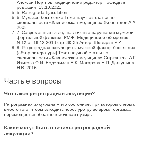
Алексей Портнов, медицинский редактор Последняя
редакция: 18.10.2021
5.
Retrograde Ejaculation
6.
Мужское бесплодие Текст научной статьи по
специальности «Клиническая медицина» Жебентяев А.А.
2008
7.
Современный взгляд на лечение нарушений мужской
фертильной функции. РМЖ. Медицинское обозрение.
№12 от 18.12.2018 стр. 30-35.Автор: Шевырин А.А.
8.
Ретроградная эякуляция и мужской фактор бесплодия
(обзор литературы] Текст научной статьи по
специальности «Клиническая медицина» Сыркашева А.Г.
Языкова О.И. Нодельман Е.К. Макарова Н.П. Долгушина
Н.В. 2016
Частые вопросы
Что такое ретроградная эякуляция?
Ретроградная эякуляция – это состояние, при котором сперма
вместо того, чтобы выходить через уретру во время оргазма,
перемещается обратно в мочевой пузырь.
Какие могут быть причины ретроградной
эякуляции?