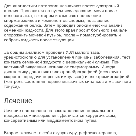
Для диагностики патологии назначают постэякулятроный
анализ. Проводится он путем исследования мочи после
полового акта, в котором и отмечают появление
сперматозоидов и компонентов спермы, повышение
содержания белка. Затем проводят биохимический анализ
семенной жидкости. Для этого врач просит больного вначале
опорожнить мочевой пузырь, после – помастурбировать и
собрать жидкость после эякуляции.
За общим анализом проводят УЗИ малого таза,
урецистоскопию для установления причины заболевания, тест
контакта семенной жидкости с цервикальной слизью. При
частичной эякуляции назначают спермограмму. Иногда
диагностику дополняют электронейрографией (исследуют
скорость передачи нервных импульсов) и электромиографией
(контроль состояния нервно-мышечных синапсов и мышечного
тонуса).
Лечение
Лечение направлено на восстановление нормального
процесса семяизвержения. Достигается хирургическим,
консервативным или медикаментозном путем.
Второе включает в себя акупунктуру, рефлексотерапию,