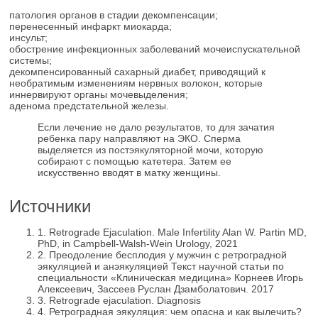
патология органов в стадии декомпенсации;
перенесенный инфаркт миокарда;
инсульт;
обострение инфекционных заболеваний мочеиспускательной
системы;
декомпенсированный сахарный диабет, приводящий к
необратимым изменениям нервных волокон, которые
иннервируют органы мочевыделения;
аденома предстательной железы.
Если лечение не дало результатов, то для зачатия
ребенка пару направляют на ЭКО. Сперма
выделяется из постэякуляторной мочи, которую
собирают с помощью катетера. Затем ее
искусственно вводят в матку женщины.
Источники
1.
Retrograde Ejaculation. Male Infertility Alan W. Partin MD,
PhD, in Campbell-Walsh-Wein Urology, 2021
2.
Преодоление бесплодия у мужчин с ретроградной
эякуляцией и анэякуляцией Текст научной статьи по
специальности «Клиническая медицина» Корнеев Игорь
Алексеевич, Зассеев Руслан Дзамболатович. 2017
3.
Retrograde ejaculation. Diagnosis
4.
Ретроградная эякуляция: чем опасна и как вылечить?