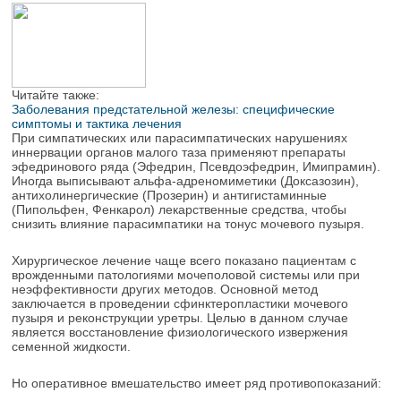
Читайте также:
Заболевания предстательной железы: специфические
симптомы и тактика лечения
При симпатических или парасимпатических нарушениях
иннервации органов малого таза применяют препараты
эфедринового ряда (Эфедрин, Псевдоэфедрин, Имипрамин).
Иногда выписывают альфа-адреномиметики (Доксазозин),
антихолинергические (Прозерин) и антигистаминные
(Пипольфен, Фенкарол) лекарственные средства, чтобы
снизить влияние парасимпатики на тонус мочевого пузыря.
Хирургическое лечение чаще всего показано пациентам с
врожденными патологиями мочеполовой системы или при
неэффективности других методов. Основной метод
заключается в проведении сфинктеропластики мочевого
пузыря и реконструкции уретры. Целью в данном случае
является восстановление физиологического извержения
семенной жидкости.
Но оперативное вмешательство имеет ряд противопоказаний: