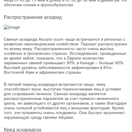
оболочка тонкая и крупнобугристая.
Распространение аскарид
Свиная аскарида Ascaris suum чаще встречается в регионах с
развитым свиноводческим хозяйством. Паразит распространен
по всему миру. Распространенность часто очень высока,
особенно в тропических странах. Исследования, проведенные
во время забоя, показало, что а Европе количество
зараженных свиней превышает 30%, в Канаде – больше 60%.
Высокий уровень заболеваемости зафиксирован в Юго-
Восточной Азии и африканских странах.
В летний период аскаридоз встречается чаще, чему
способствуют мухи, выступая переносчиками яиц и условия
для созревания личинок. Свиная аскарида является
распространенным паразитом за счет прямого жизненного
цикла, не зависящего от других организмов, а также благодаря
очень сильной устойчивости яиц к внешним факторам. Кроме
того, эти гельминты очень плодовиты. Они быстро загрязняют
окружающую среду своими яйцами.
Вред аскаридоза