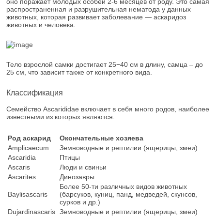
оно поражает молодых особей 2-6 месяцев от роду. Это самая
распространенная и разрушительная нематода у данных
животных, которая развивает заболевание — аскаридоз
животных и человека.
Тело взрослой самки достигает 25−40 см в длину, самца – до
25 см, что зависит также от конкретного вида.
Классификация
Семейство Ascarididae включает в себя много родов, наиболее
известными из которых являются:
Род аскарид
Окончательные хозяева
Amplicaecum
Земноводные и рептилии (ящерицы, змеи)
Ascaridia
Птицы
Ascaris
Люди и свиньи
Ascarites
Динозавры
Более 50-ти различных видов животных
Baylisascaris
(барсуков, куниц, панд, медведей, скунсов,
сурков и др.)
Dujardinascaris
Земноводные и рептилии (ящерицы, змеи)