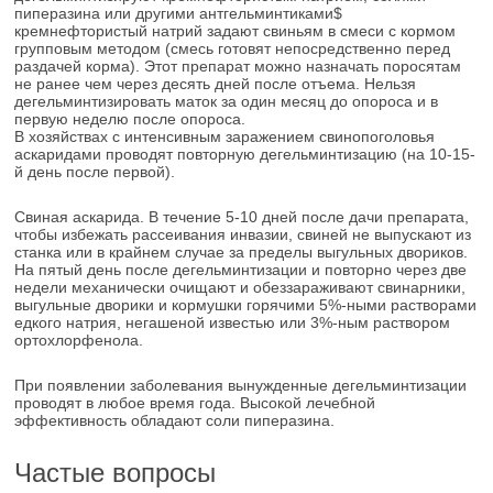
пиперазина или другими антгельминтиками$
кремнефтористый натрий задают свиньям в смеси с кормом
групповым методом (смесь готовят непосредственно перед
раздачей корма). Этот препарат можно назначать поросятам
не ранее чем через десять дней после отъема. Нельзя
дегельминтизировать маток за один месяц до опороса и в
первую неделю после опороса.
В хозяйствах с интенсивным заражением свинопоголовья
аскаридами проводят повторную дегельминтизацию (на 10-15-
й день после первой).
Свиная аскарида. В течение 5-10 дней после дачи препарата,
чтобы избежать рассеивания инвазии, свиней не выпускают из
станка или в крайнем случае за пределы выгульных двориков.
На пятый день после дегельминтизации и повторно через две
недели механически очищают и обеззараживают свинарники,
выгульные дворики и кормушки горячими 5%-ными растворами
едкого натрия, негашеной известью или 3%-ным раствором
ортохлорфенола.
При появлении заболевания вынужденные дегельминтизации
проводят в любое время года. Высокой лечебной
эффективность обладают соли пиперазина.
Частые вопросы