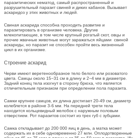
паразитических нематод, самый распространенный и
разрушительный паразит свиней и диких кабанов. Вызывает
аскаридоз у этих животных и людей.
Свиная аскарида способна проходить развитие и
паразитировать в организме человека. Другие
млекопитающие, в том числе крупный рогатый скот, овцы и
прочие жвачные животные могут заражаться яйцами свиной
аскариды, но паразит не способен пройти весь жизненный
цикл в их организме.
Строение аскарид
Черви имеют веретенообразное тело белого или розоватого
цвета. Самцы около 15−31 см в длину и 2−4 мм в диаметре.
Задний конец тела изогнут в сторону брюха, что является
отличительным признаком при определении пола паразита.
Самки крупнее самцов, их длина достигает 20-49 см, диаметр
колеблется в районе 3-6 мм. На передней трети тела
находится кольцевидный желобок с наружным половым
отверстием. Рот паразитов состоит из трех губ с зубцами.
Самка откладывает до 200 000 яиц в день, а матка может
содержать их в себе одновременно 27 млн. Оплодотворенные
яйца от 45 до 75 мкм в длину и от 35 до 50 мкм в диаметре. Их