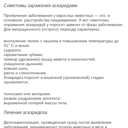
Симптомы заражения аскаридами
Проявления заболевания у взрослых животных — это, в
основном, расстройства пищеварения. А вот симптомы
поражения аскаридой у поросят зависят от фазы заболевания.
Для миграционного (острого) периода характерны:
воспаление легких с кашлем и повышением температуры до
41° С и выше;
судороги;
скрежетание зубами;
тремор (дрожание) мышц живота и конечностей;
учащенное дыхание;
кожная сыпь;
рвота и слюнотечение.
Аскаридоз поросят в кишечной (хронической) стадии
проявляется:
поносами или запорами;
резким ухудшением аппетита;
выраженной потерей массы тела.
Лечение аскаридоза
Дегельминтизация, проведенная сразу после выявления
заболевания, минимизирует потери животных в весе и