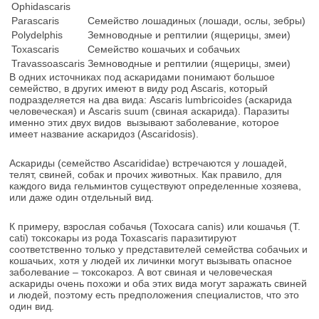
Ophidascaris
Parascaris
Семейство лошадиных (лошади, ослы, зебры)
Polydelphis
Земноводные и рептилии (ящерицы, змеи)
Toxascaris
Семейство кошачьих и собачьих
Travassoascaris
Земноводные и рептилии (ящерицы, змеи)
В одних источниках под аскаридами понимают большое
семейство, в других имеют в виду род Ascaris, который
подразделяется на два вида: Ascaris lumbricoides (аскарида
человеческая) и Ascaris suum (свиная аскарида). Паразиты
именно этих двух видов вызывают заболевание, которое
имеет название аскаридоз (Ascaridosis).
Аскариды (семейство Ascarididae) встречаются у лошадей,
телят, свиней, собак и прочих животных. Как правило, для
каждого вида гельминтов существуют определенные хозяева,
или даже один отдельный вид.
К примеру, взрослая собачья (Toxocara canis) или кошачья (T.
cati) токсокары из рода Toxascaris паразитируют
соответственно только у представителей семейства собачьих и
кошачьих, хотя у людей их личинки могут вызывать опасное
заболевание – токсокароз. А вот свиная и человеческая
аскариды очень похожи и оба этих вида могут заражать свиней
и людей, поэтому есть предположения специалистов, что это
один вид.