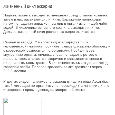
Жизненный цикл аскарид
Яйца гельминта выходят во внешнюю среду с калом хозяина,
затем в них развиваются личинки. Заражение происходит
путем попадания инвазионных яиц в организм с пищей либо
водой. В кишечнике основного хозяина выходит личинка.
Дальше жизненный цикл различных видов отличается.
Свиная аскарида. У многих видов аскарид (в т.ч. у
человеческой) личинка проникает сквозь слизистую оболочку и
с кровотоком разносится по организму. Пройдя через
внутренние органы, личинка снова попадает в ротовую
полость, проглатывается, вторично и оказывается снова в
пищеварительном тракте. В кишечнике гельминт дорастает до
взрослой особи. Половой зрелости самка достигает через
2−2,5 месяца.
У других видов, например, в аскарид птицы из рода Ascaridia,
такой миграции по организму не происходит, а личинки линяют
и созревают сразу в двенадцатиперстной кишке.