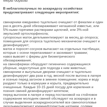
Меры борьбы
В неблагополучных по аскаридозу хозяйствах
предусматривают следующие мероприятия:
свинарники ежедневно тщательно очищают от фекалии и один
раз в десять дней обеззараживают негашеной известью, или
5%-ными горячими растворами щелочей, или 3%-ной
эмульсией ортохлорфенола;
супоросных маток дегельминтизируют за месяц до опороса;
помещения для опороса тщательно механически очищают и
дезинфицируют;
маток и поросят-сосунов выпасают на отдельных пастбищах,
которые с осени перепахивают и засеивают травами;
навоз вывозят с фермы для биометрического
обеззараживания;
на свинофермах оборудуют гигиенично содержащиеся
уборные, недоступные для подхода к ним животных;
свинарники и выгульные дворики очищают и тщательно
дезинфицируют два раза в год, весной после выгона в лагеря
и осенью перед загоном в зимнее помещение; корма и воду
раздают только в кормушки и корыта, предварительно
очищенные. Каждые 10-15 дней посуду для кормления и
поения свиней дезинфицируют кипятком;
перед выгоном в лагеря и перед постановкой на стойловое
содержание молодняк свиней обследуют на аскаридоз и в
случае выделения аскаридоносителей все свинопоголовье
дегельминтизируют кремнефтористым натрием, солями