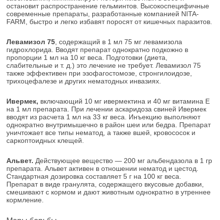
остановит распространение гельминтов. Высокоспецифичные
современные препараты, разработанные компанией NITA-
FARM, быстро и легко избавят поросят от кишечных паразитов.
Левамизол 75
, содержащий в 1 мл 75 мг левамизола
гидрохлорида. Вводят препарат однократно подкожно в
пропорции 1 мл на 10 кг веса. Подготовки (диета,
слабительные и т. д.) это лечение не требует. Левамизол 75
также эффективен при эзофагостомозе, стронгилоидозе,
трихоцефалезе и других нематодных инвазиях.
Ивермек,
включающий 10 мг ивермектина и 40 мг витамина Е
на 1 мл препарата. При лечении аскаридоза свиней Ивермек
вводят из расчета 1 мл на 33 кг веса. Инъекцию выполняют
однократно внутримышечно в район шеи или бедра. Препарат
уничтожает все типы нематод, а также вшей, кровососок и
саркоптоидных клещей.
Альвет.
Действующее вещество — 200 мг альбендазола в 1 гр
препарата. Альвет активен в отношении нематод и цестод.
Стандартная дозировка составляет 5 г на 100 кг веса.
Препарат в виде гранулята, содержащего вкусовые добавки,
смешивают с кормом и дают животным однократно в утреннее
кормление.