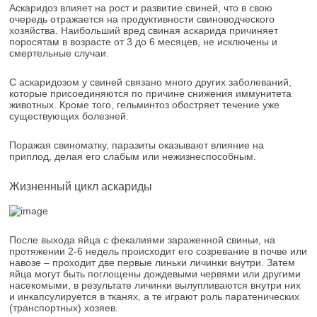
Аскаридоз влияет на рост и развитие свиней, что в свою
очередь отражается на продуктивности свиноводческого
хозяйства. Наибольший вред свиная аскарида причиняет
поросятам в возрасте от 3 до 6 месяцев, не исключены и
смертельные случаи.
С аскаридозом у свиней связано много других заболеваний,
которые присоединяются по причине снижения иммунитета
животных. Кроме того, гельминтоз обостряет течение уже
существующих болезней.
Поражая свиноматку, паразиты оказывают влияние на
приплод, делая его слабым или нежизнеспособным.
Жизненный цикл аскариды
После выхода яйца с фекалиями зараженной свиньи, на
протяжении 2-6 недель происходит его созревание в почве или
навозе – проходит две первые линьки личинки внутри. Затем
яйца могут быть поглощены дождевыми червями или другими
насекомыми, в результате личинки вылупливаются внутри них
и инкапсулируется в тканях, а те играют роль паратенических
(транспортных) хозяев.