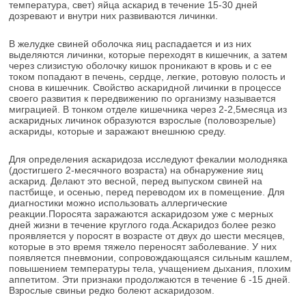
температура, свет) яйца аскарид в течение 15-30 дней
дозревают и внутри них развиваются личинки.
В желудке свиней оболочка яиц распадается и из них
выделяются личинки, которые переходят в кишечник, а затем
через слизистую оболочку кишок проникают в кровь и с ее
током попадают в печень, сердце, легкие, ротовую полость и
снова в кишечник. Свойство аскаридной личинки в процессе
своего развития к передвижению по организму называется
миграцией. В тонком отделе кишечника через 2-2,5месяца из
аскаридных личинок образуются взрослые (половозрелые)
аскариды, которые и заражают внешнюю среду.
Для определения аскаридоза исследуют фекалии молодняка
(достигшего 2-месячного возраста) на обнаружение яиц
аскарид. Делают это весной, перед выпуском свиней на
пастбище, и осенью, перед переводом их в помещение. Для
диагностики можно использовать аллергические
реакции.Поросята заражаются аскаридозом уже с мерных
дней жизни в течение круглого года.Аскаридоз более резко
проявляется у поросят в возрасте от двух до шести месяцев,
которые в это время тяжело переносят заболевание. У них
появляется пневмонии, сопровождающаяся сильным кашлем,
повышением температуры тела, учащением дыхания, плохим
аппетитом. Эти признаки продолжаются в течение 6 -15 дней.
Взрослые свиньи редко болеют аскаридозом.