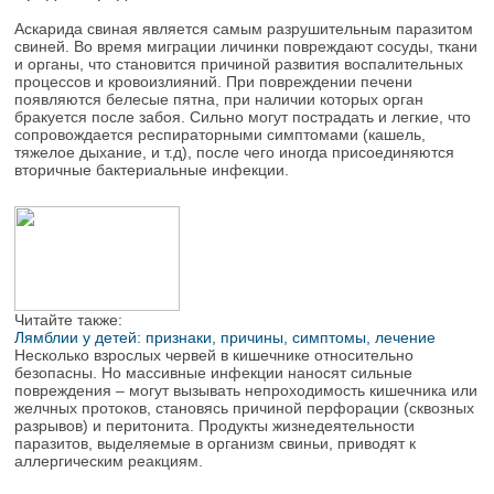
Аскарида свиная является самым разрушительным паразитом
свиней. Во время миграции личинки повреждают сосуды, ткани
и органы, что становится причиной развития воспалительных
процессов и кровоизлияний. При повреждении печени
появляются белесые пятна, при наличии которых орган
бракуется после забоя. Сильно могут пострадать и легкие, что
сопровождается респираторными симптомами (кашель,
тяжелое дыхание, и т.д), после чего иногда присоединяются
вторичные бактериальные инфекции.
Читайте также:
Лямблии у детей: признаки, причины, симптомы, лечение
Несколько взрослых червей в кишечнике относительно
безопасны. Но массивные инфекции наносят сильные
повреждения – могут вызывать непроходимость кишечника или
желчных протоков, становясь причиной перфорации (сквозных
разрывов) и перитонита. Продукты жизнедеятельности
паразитов, выделяемые в организм свиньи, приводят к
аллергическим реакциям.