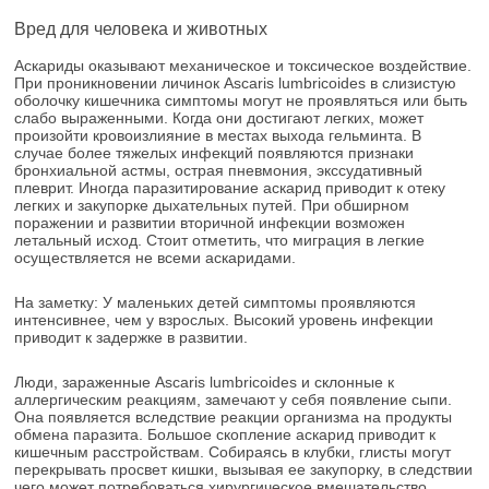
Вред для человека и животных
Аскариды оказывают механическое и токсическое воздействие.
При проникновении личинок Ascaris lumbricoides в слизистую
оболочку кишечника симптомы могут не проявляться или быть
слабо выраженными. Когда они достигают легких, может
произойти кровоизлияние в местах выхода гельминта. В
случае более тяжелых инфекций появляются признаки
бронхиальной астмы, острая пневмония, экссудативный
плеврит. Иногда паразитирование аскарид приводит к отеку
легких и закупорке дыхательных путей. При обширном
поражении и развитии вторичной инфекции возможен
летальный исход. Стоит отметить, что миграция в легкие
осуществляется не всеми аскаридами.
На заметку: У маленьких детей симптомы проявляются
интенсивнее, чем у взрослых. Высокий уровень инфекции
приводит к задержке в развитии.
Люди, зараженные Ascaris lumbricoides и склонные к
аллергическим реакциям, замечают у себя появление сыпи.
Она появляется вследствие реакции организма на продукты
обмена паразита. Большое скопление аскарид приводит к
кишечным расстройствам. Собираясь в клубки, глисты могут
перекрывать просвет кишки, вызывая ее закупорку, в следствии
чего может потребоваться хирургическое вмешательство.