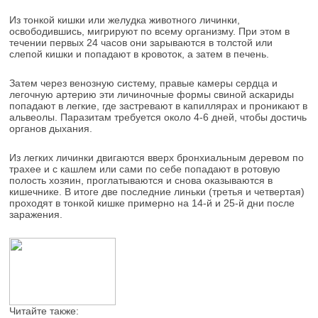
Из тонкой кишки или желудка животного личинки,
освободившись, мигрируют по всему организму. При этом в
течении первых 24 часов они зарываются в толстой или
слепой кишки и попадают в кровоток, а затем в печень.
Затем через венозную систему, правые камеры сердца и
легочную артерию эти личиночные формы свиной аскариды
попадают в легкие, где застревают в капиллярах и проникают в
альвеолы. Паразитам требуется около 4-6 дней, чтобы достичь
органов дыхания.
Из легких личинки двигаются вверх бронхиальным деревом по
трахее и с кашлем или сами по себе попадают в ротовую
полость хозяин, проглатываются и снова оказываются в
кишечнике. В итоге две последние линьки (третья и четвертая)
проходят в тонкой кишке примерно на 14-й и 25-й дни после
заражения.
Читайте также: