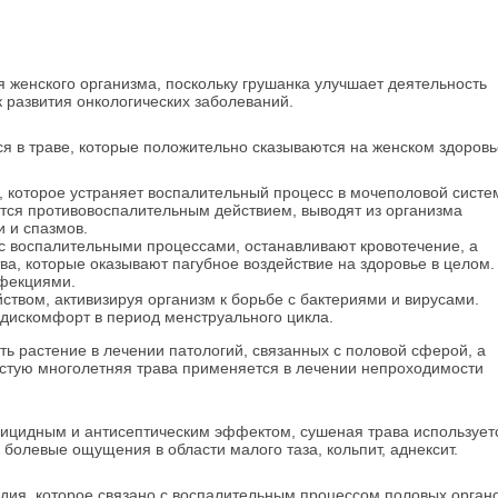
 женского организма, поскольку грушанка улучшает деятельность
 развития онкологических заболеваний.
 в траве, которые положительно сказываются на женском здоровь
 которое устраняет воспалительный процесс в мочеполовой систе
ся противовоспалительным действием, выводят из организма
и и спазмов.
 воспалительными процессами, останавливают кровотечение, а
ва, которые оказывают пагубное воздействие на здоровье в целом.
фекциями.
твом, активизируя организм к борьбе с бактериями и вирусами.
дискомфорт в период менструального цикла.
ь растение в лечении патологий, связанных с половой сферой, а
астую многолетняя трава применяется в лечении непроходимости
рицидным и антисептическим эффектом, сушеная трава использует
, болевые ощущения в области малого таза, кольпит, аднексит.
дия, которое связано с воспалительным процессом половых органо