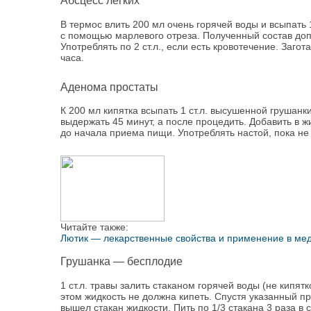
Абсцесс легких
В термос влить 200 мл очень горячей воды и всыпать 
с помощью марлевого отреза. Полученный состав допо
Употреблять по 2 ст.л., если есть кровотечение. Загот
часа.
Аденома простаты
К 200 мл кипятка всыпать 1 ст.л. высушенной грушанк
выдержать 45 минут, а после процедить. Добавить в жид
до начала приема пищи. Употреблять настой, пока не
Читайте также:
Лютик — лекарственные свойства и применение в ме
Грушанка — бесплодие
1 ст.л. травы залить стаканом горячей воды (не кипят
этом жидкость не должна кипеть. Спустя указанный пр
вышел стакан жидкости. Пить по 1/3 стакана 3 раза в 