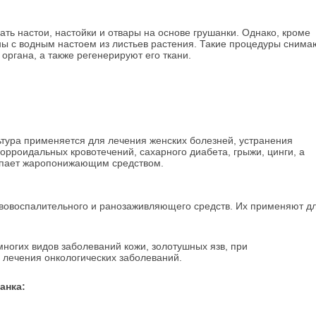
ть настои, настойки и отвары на основе грушанки. Однако, кроме
ны с водным настоем из листьев растения. Такие процедуры снима
органа, а также регенерируют его ткани.
тура применяется для лечения женских болезней, устранения
орроидальных кровотечений, сахарного диабета, грыжи, цинги, а
ступает жаропонижающим средством.
ивовоспалительного и ранозаживляющего средств. Их применяют д
ногих видов заболеваний кожи, золотушных язв, при
я лечения онкологических заболеваний.
анка: