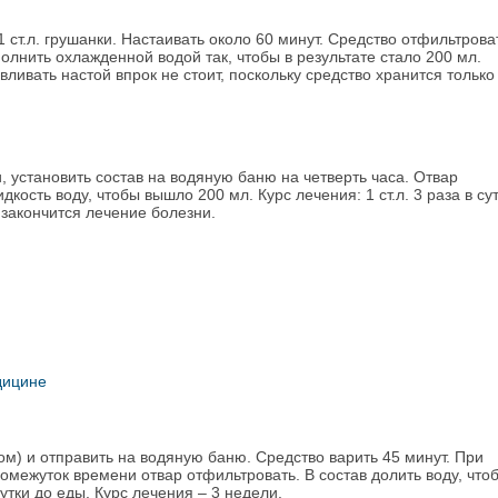
1 ст.л. грушанки. Настаивать около 60 минут. Средство отфильтрова
лнить охлажденной водой так, чтобы в результате стало 200 мл.
авливать настой впрок не стоит, поскольку средство хранится только
и, установить состав на водяную баню на четверть часа. Отвар
кость воду, чтобы вышло 200 мл. Курс лечения: 1 ст.л. 3 раза в су
 закончится лечение болезни.
дицине
ком) и отправить на водяную баню. Средство варить 45 минут. При
омежуток времени отвар отфильтровать. В состав долить воду, что
сутки до еды. Курс лечения – 3 недели.