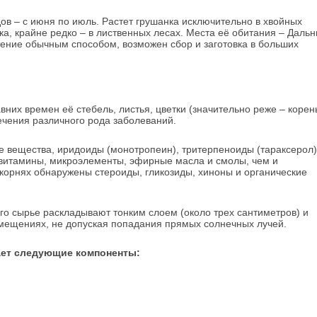
ов – с июня по июль. Растет грушанка исключительно в хвойных
ика, крайне редко – в лиственных лесах. Места её обитания – Даль
тение обычным способом, возможен сбор и заготовка в больших
них времен её стебель, листья, цветки (значительно реже – корен
чения различного рода заболеваний.
е вещества, иридоиды (монотропеин), тритерпеноиды (тараксерол)
 витамины, микроэлементы, эфирные масла и смолы, чем и
корнях обнаружены стероиды, гликозиды, хиноны и органические
ого сырье раскладывают тонким слоем (около трех сантиметров) и
ещениях, не допуская попадания прямых солнечных лучей.
ает следующие компоненты: