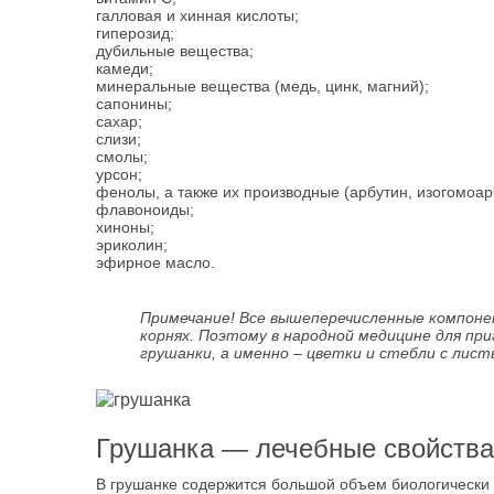
галловая и хинная кислоты;
гиперозид;
дубильные вещества;
камеди;
минеральные вещества (медь, цинк, магний);
сапонины;
сахар;
слизи;
смолы;
урсон;
фенолы, а также их производные (арбутин, изогомоар
флавоноиды;
хиноны;
эриколин;
эфирное масло.
Примечание! Все вышеперечисленные компонен
корнях. Поэтому в народной медицине для пр
грушанки, а именно – цветки и стебли с лист
Грушанка — лечебные свойства
В грушанке содержится большой объем биологически 