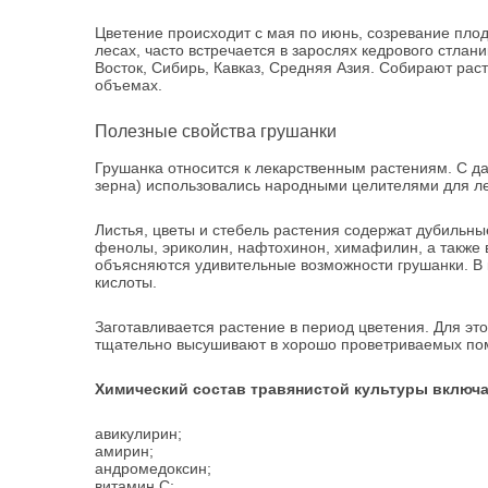
Цветение происходит с мая по июнь, созревание плод
лесах, часто встречается в зарослях кедрового стлан
Восток, Сибирь, Кавказ, Средняя Азия. Собирают рас
объемах.
Полезные свойства грушанки
Грушанка относится к лекарственным растениям. С дав
зерна) использовались народными целителями для ле
Листья, цветы и стебель растения содержат дубильны
фенолы, эриколин, нафтохинон, химафилин, а также
объясняются удивительные возможности грушанки. В 
кислоты.
Заготавливается растение в период цветения. Для эт
тщательно высушивают в хорошо проветриваемых пом
Химический состав травянистой культуры включ
авикулирин;
амирин;
андромедоксин;
витамин С;