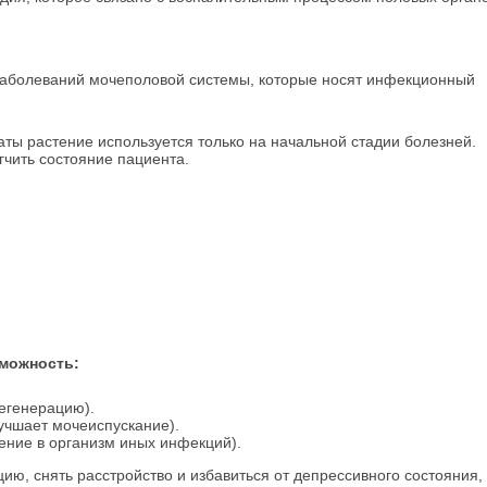
 заболеваний мочеполовой системы, которые носят инфекционный
ты растение используется только на начальной стадии болезней.
гчить состояние пациента.
зможность:
егенерацию).
учшает мочеиспускание).
ение в организм иных инфекций).
ию, снять расстройство и избавиться от депрессивного состояния,