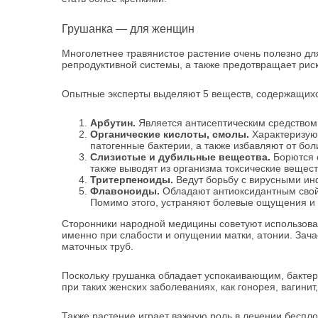
Грушанка — для женщин
Многолетнее травянистое растение очень полезно для
репродуктивной системы, а также предотвращает риск
Опытные эксперты выделяют 5 веществ, содержащихся
Арбутин.
Является антисептическим средством,
Органические кислоты, смолы.
Характеризуют
патогенные бактерии, а также избавляют от бол
Слизистые и дубильные вещества.
Борются с
также выводят из организма токсические вещест
Тритерпеноиды.
Ведут борьбу с вирусными ин
Флавоноиды.
Обладают антиоксидантным свойс
Помимо этого, устраняют болевые ощущения и 
Сторонники народной медицины советуют использоват
именно при слабости и опущении матки, атонии. Зач
маточных труб.
Поскольку грушанка обладает успокаивающим, бакте
при таких женских заболеваниях, как гонорея, вагинит
Также растение играет важную роль в лечении беспло