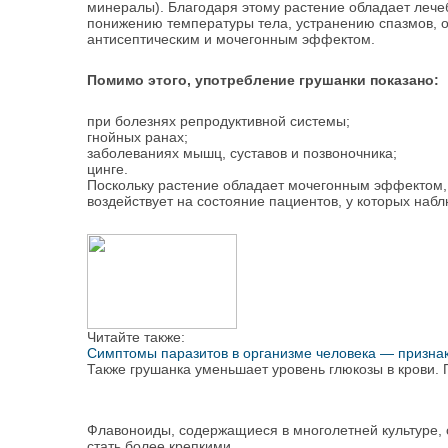
минералы). Благодаря этому растение обладает лече
понижению температуры тела, устранению спазмов, от
антисептическим и мочегонным эффектом.
Помимо этого, употребление грушанки показано:
при болезнях репродуктивной системы;
гнойных ранах;
заболеваниях мышц, суставов и позвоночника;
цинге.
Поскольку растение обладает мочегонным эффектом, 
воздействует на состояние пациентов, у которых наб
Читайте также:
Симптомы паразитов в организме человека — призна
Также грушанка уменьшает уровень глюкозы в крови.
Флавоноиды, содержащиеся в многолетней культуре, 
стать более крепкими.