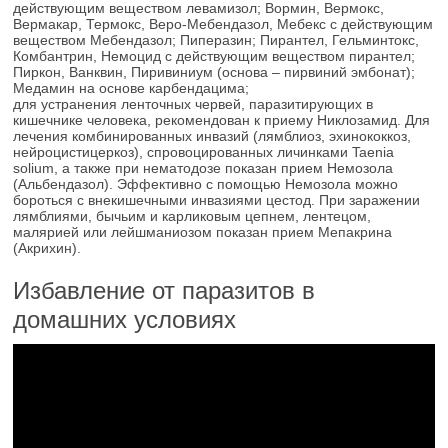
действующим веществом левамизол; Вормин, Вермокс,
Вермакар, Термокс, Веро-Мебендазол, Мебекс с действующим
веществом Мебендазол; Пиперазин; Пирантел, Гельминтокс,
Комбантрин, Немоцид с действующим веществом пирантел;
Пиркон, Ванквин, Пиривиниум (основа – пирвиний эмбонат);
Медамин на основе карбендацима;
для устранения ленточных червей, паразитирующих в
кишечнике человека, рекомендован к приему Никлозамид. Для
лечения комбинированных инвазий (лямблиоз, эхинококкоз,
нейроцистицеркоз), спровоцированных личинками Taenia
solium, а также при нематодозе показан прием Немозола
(Альбендазол). Эффективно с помощью Немозола можно
бороться с внекишечными инвазиями цестод. При заражении
лямблиями, бычьим и карликовым цепнем, лентецом,
малярией или лейшманиозом показан прием Мепакрина
(Акрихин).
Избавление от паразитов в
домашних условиях