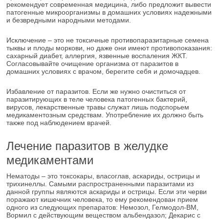
рекомендует современная медицина, либо предложит вывести
патогенные микроорганизмы в домашних условиях надежными
и безвредными народными методами.
Исключение – это не токсичные противопаразитарные семена
тыквы и плоды моркови, но даже они имеют противопоказания:
сахарный диабет, аллергия, язвенные воспаления ЖКТ.
Согласовывайте очищение организма от паразитов в
домашних условиях с врачом, берегите себя и домочадцев.
Избавление от паразитов. Если же нужно очиститься от
паразитирующих в теле человека патогенных бактерий,
вирусов, лекарственные травы служат лишь подспорьем
медикаментозным средствам. Употребление их должно быть
также под наблюдением врачей.
Лечение паразитов в желудке
медикаментами
Нематоды – это токсокары, власоглав, аскариды, острицы и
трихинеллы. Самыми распространенными паразитами из
данной группы являются аскариды и острицы. Если эти черви
поражают кишечник человека, то ему рекомендован прием
одного из следующих препаратов: Немозол, Гелмодол-ВМ,
Вормил с действующим веществом альбендазол; Декарис с