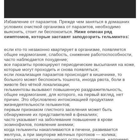
Избавление от паразитов. Прежде чем заняться в домашних
условиях очисткой организма от паразитов, необходимо
выяснить, стоит ли беспокоиться.
Ниже описан ряд
симптомов, которые заставят заподозрить гельминтоз:
если кто-то незаконно квартирует в организме, появляется
общее недомогание, слабость, снижение работоспособности,
часто наблюдается похудение;
все паразиты провоцируют периодические высыпания на коже,
которые могут проходить и снова появляться;
если локализация паразитов происходит в кишечнике, то
больного может беспокоить тошнота, иногда рвота, боли в
животе без чёткой локализации;
гельминтозы вызывают повышенную раздражительность,
общее недомогание, для которого, на первый взгляд, нет
причин. Это обусловлено интоксикацией продуктами
жизнедеятельности гельминтов;
первым признаком глистного заселения может быть
обнаружение их представителей в фекалиях;
часто указывает на заболевание повышение в крови
эозинофилов, появление анемии;
когда гельминты накапливаются в печени, развивается
желтуха, а при закупорке жёлчных протоков — колика;
паразиты иногда провоцируют острые состояния, например,