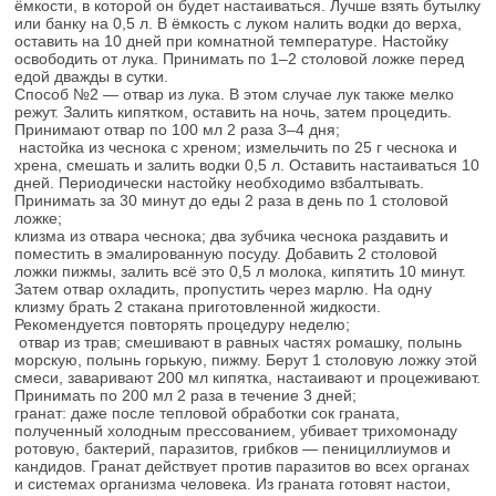
ёмкости, в которой он будет настаиваться. Лучше взять бутылку
или банку на 0,5 л. В ёмкость с луком налить водки до верха,
оставить на 10 дней при комнатной температуре. Настойку
освободить от лука. Принимать по 1–2 столовой ложке перед
едой дважды в сутки.
Способ №2 — отвар из лука. В этом случае лук также мелко
режут. Залить кипятком, оставить на ночь, затем процедить.
Принимают отвар по 100 мл 2 раза 3–4 дня;
настойка из чеснока с хреном; измельчить по 25 г чеснока и
хрена, смешать и залить водки 0,5 л. Оставить настаиваться 10
дней. Периодически настойку необходимо взбалтывать.
Принимать за 30 минут до еды 2 раза в день по 1 столовой
ложке;
клизма из отвара чеснока; два зубчика чеснока раздавить и
поместить в эмалированную посуду. Добавить 2 столовой
ложки пижмы, залить всё это 0,5 л молока, кипятить 10 минут.
Затем отвар охладить, пропустить через марлю. На одну
клизму брать 2 стакана приготовленной жидкости.
Рекомендуется повторять процедуру неделю;
отвар из трав; смешивают в равных частях ромашку, полынь
морскую, полынь горькую, пижму. Берут 1 столовую ложку этой
смеси, заваривают 200 мл кипятка, настаивают и процеживают.
Принимать по 200 мл 2 раза в течение 3 дней;
гранат: даже после тепловой обработки сок граната,
полученный холодным прессованием, убивает трихомонаду
ротовую, бактерий, паразитов, грибков — пенициллиумов и
кандидов. Гранат действует против паразитов во всех органах
и системах организма человека. Из граната готовят настои,