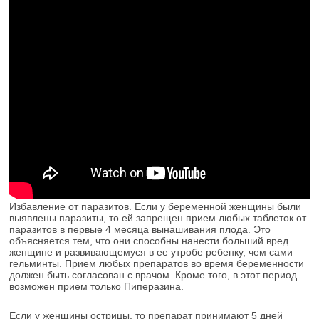
Избавление от паразитов. Если у беременной женщины были
выявлены паразиты, то ей запрещен прием любых таблеток от
паразитов в первые 4 месяца вынашивания плода. Это
объясняется тем, что они способны нанести больший вред
женщине и развивающемуся в ее утробе ребенку, чем сами
гельминты. Прием любых препаратов во время беременности
должен быть согласован с врачом. Кроме того, в этот период
возможен прием только Пиперазина.
Если у женщины острицы, то препарат принимают 5 дней