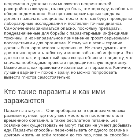
непременно доставят вам множество неприятностей:
расстройства желудка, головную боль, температуру, слабость и
общее недомогание. Все противопаразитарные средства
должен назначать специалист после того, как будут проведены
лабораторные исследования и поставлен точный диагноз.
Самолечением заниматься опасно, поскольку препараты,
предназначенные для борьбы с паразитарными инфекциями
токсичны, и их неправильное применение грозит серьезными
последствиями для организма. К тому же и этапы терапии
должны быть организованы правильно. Не стоит думать, что
достаточно принять таблетку и можно забыть об инфекции. Это
далеко не так, и грамотный врач всегда объяснит пациенту, что
сначала необходимо провести предварительную подготовку.
Важно знать, как правильно избавиться от паразитов. Конечно,
лучший вариант – поход к врачу, но можно попробовать
вывести глистов самостоятельно.
Кто такие паразиты и как ими
заражаются
Паразиты атакуют… Они пробираются в организм человека
разными путями, где получают место для постоянного или
временного обитания, а также бесплатное питание. Без
хозяина они существовать не могут, так как не умеют добывать
еду. Паразиты способны перекочёвывать от одного хозяина к
другому и жить на всём готовом до тех пор, пока он способен