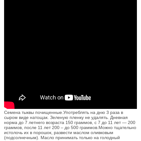
Семена тыквы почищенные.Употреблять на дню 3 раза в
сыром виде натощак. Зеленую пленку не удалять. Дневная
норма до 7 летнего возраста 150 граммов, с 7 до 11 лет — 200
граммов, после 11 лет 200 – до 500 граммов.Можно тщательно
истолочь их в порошок, развести маслом оливковым
(подсолнечным). Масло принимать только на голодный