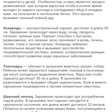
гельминтоз у детей. Особенностью остриц является процесс
размножения, при котором взрослые особи в ночное время
выходят из заднего прохода и откладывают яйца в складках
кожи, на нательном и постельном белье. Этот процесс
вызывает сильный кожный зуд.
Аскариды
— распространенный паразит, достигает в длину 40
см. Заражение происходит через воду, почву, продукты
питания, грязные руки. Паразит способен к быстрому
размножению, его личинки легко проникают в кровь, печень,
легкие, глаза и прочие органы. Аскариды забирают
питательные вещества и вызывают расстройство
пищеварительной системы, анемию, аллергические реакции,
способствуют развитию ряда серьезных заболеваний.
Токсокары
— обитают в организме животных (кошек, собак).
Ребенок может заразиться паразитами, поиграв в песочнице,
где могут находиться выделения животных. Взрослая особь
паразита достигает 30 см в длину. В организме он
размножается и вызывает общее недомогание, боли в животе,
нарушение пищеварения и прочие неприятные симптомы.
Широкий лентец
. Заражение происходит при употреблении
сырой рыбы. В организме этот паразит находится в
скрученном состоянии, его длина может достигать 10 метров.
Питается он всеми полезными веществами, поступающими в