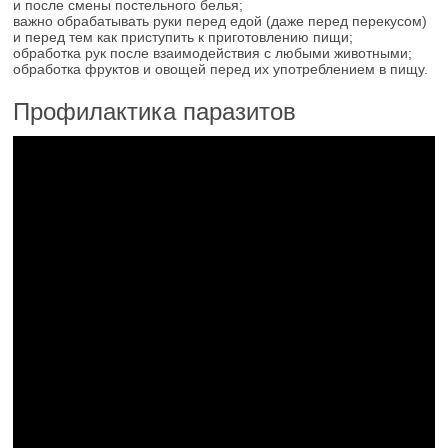
и после смены постельного белья;
важно обрабатывать руки перед едой (даже перед перекусом)
и перед тем как приступить к приготовлению пищи;
обработка рук после взаимодействия с любыми животными;
обработка фруктов и овощей перед их употреблением в пищу.
Профилактика паразитов