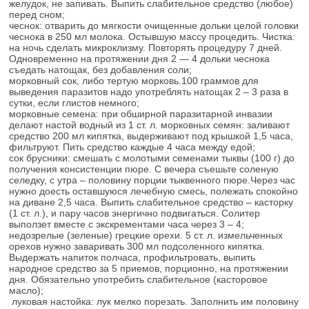
желудок, не запивать. Выпить слабительное средство (любое)
перед сном;
чеснок: отварить до мягкости очищенные дольки целой головки
чеснока в 250 мл молока. Остывшую массу процедить. Чистка:
на ночь сделать микроклизму. Повторять процедуру 7 дней.
Одновременно на протяжении дня 2 — 4 дольки чеснока
съедать натощак, без добавления соли;
морковный сок, либо тертую морковь.100 граммов для
выведения паразитов надо употреблять натощак 2 – 3 раза в
сутки, если глистов немного;
морковные семена: при обширной паразитарной инвазии
делают настой водный из 1 ст. л. морковных семян: заливают
средство 200 мл кипятка, выдерживают под крышкой 1,5 часа,
фильтруют. Пить средство каждые 4 часа между едой;
сок брусники: смешать с молотыми семенами тыквы (100 г) до
получения консистенции пюре. С вечера съешьте соленую
селедку, с утра – половину порции тыквенного пюре.Через час
нужно доесть оставшуюся лечебную смесь, полежать спокойно
на диване 2,5 часа. Выпить слабительное средство – касторку
(1 ст. л.), и пару часов энергично подвигаться. Солитер
выползет вместе с экскрементами часа через 3 – 4;
недозрелые (зеленые) грецкие орехи. 5 ст. л. измельченных
орехов нужно заваривать 300 мл подсоленного кипятка.
Выдержать напиток полчаса, профильтровать, выпить
народное средство за 5 приемов, порционно, на протяжении
дня. Обязательно употребить слабительное (касторовое
масло);
луковая настойка: лук мелко порезать. Заполнить им половину