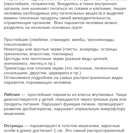
(простейших, гельминтов). Внедряясь в ткани внутренних
органов, они начинают питаться их соками и клетками, лишая
человека необходимых ему питательных веществ и выделяя
взамен токсичные продукты своей жизнедеятельности,
отравляющие организм. Всех паразитов человека можно
разделить на несколько основных групп:
Простейшие (лямблии, хламидии, амебы, трихомонады,
токсоплазмоз).
Нематоды или круглые черви (глисты, аскариды, острицы,
трихинеллы, власоглав, токсокары).
Цестоды или ленточные черви (разные виды цепней,
эхинококкоз, лентец и пр.).
Трематоды или плоские черви (это легочные, печеночные
сосальщики, двуустки, церкариоз и пр.).
Остановимся подробнее на самых распространенных видах
паразитов, поражающих человека:
Ляблии
— простейшие паразиты из класса жгутиковых. Чаще
диагностируются у детей, передаются через грязные руки или
продукты питания. Нарушают функции печени, провоцируют
развитие дисбактериоза, нарушают нормальную микрофлору
кишечника.
Острицы
— паразитируют в толстом кишечнике, взрослые
особи в длину достигают 1 см. Это самый распространенный