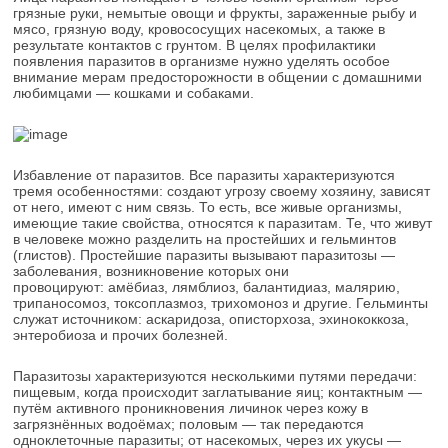
грязные руки, немытые овощи и фрукты, зараженные рыбу и
мясо, грязную воду, кровососущих насекомых, а также в
результате контактов с грунтом. В целях профилактики
появления паразитов в организме нужно уделять особое
внимание мерам предосторожности в общении с домашними
любимцами — кошками и собаками.
Избавление от паразитов. Все паразиты характеризуются
тремя особенностями: создают угрозу своему хозяину, зависят
от него, имеют с ним связь. То есть, все живые организмы,
имеющие такие свойства, относятся к паразитам. Те, что живут
в человеке можно разделить на простейших и гельминтов
(глистов). Простейшие паразиты вызывают паразитозы —
заболевания, возникновение которых они
провоцируют: амёбиаз, лямблиоз, балантидиаз, малярию,
трипаносомоз, токсоплазмоз, трихомоноз и другие. Гельминты
служат источником: аскаридоза, описторхоза, эхинококкоза,
энтеробиоза и прочих болезней.
Паразитозы характеризуются несколькими путями передачи:
пищевым, когда происходит заглатывание яиц; контактным —
путём активного проникновения личинок через кожу в
загрязнённых водоёмах; половым — так передаются
одноклеточные паразиты; от насекомых, через их укусы —