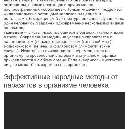
десятков видов. Тонкий кишечник готов принять аскарид,
антилостом, широких лентецов и других менее
распространенных «собратьев». Тонкий кишечник «поделится
жилплощадью» с острицами карликовым цепнем и
остальными. В медицинской литературе описаны случаи, когда
один человек был заражен одновременно несколькими видами
паразитов;
тканевые
– глисты, локализующиеся в органах, тканях и даже
в крови. Современная медицина успешно справляется с
парагонимозом (легкие), цистицеркозом (головной мозг),
эхинококкозом (печень) и филяриозом (лимфатические
сосуды). Некоторые личинки глистов перемещаются по
организму по кровеносной системе и в случайном порядке
прикрепляются к любому органу. Если внедрилось множество
яиц, то может быть заражен весь организм.
Эффективные народные методы от
паразитов в организме человека