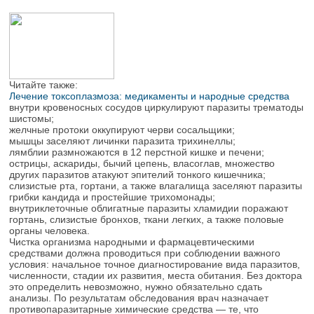
Читайте также:
Лечение токсоплазмоза: медикаменты и народные средства
внутри кровеносных сосудов циркулируют паразиты трематоды
шистомы;
желчные протоки оккупируют черви сосальщики;
мышцы заселяют личинки паразита трихинеллы;
лямблии размножаются в 12 перстной кишке и печени;
острицы, аскариды, бычий цепень, власоглав, множество
других паразитов атакуют эпителий тонкого кишечника;
слизистые рта, гортани, а также влагалища заселяют паразиты
грибки кандида и простейшие трихомонады;
внутриклеточные облигатные паразиты хламидии поражают
гортань, слизистые бронхов, ткани легких, а также половые
органы человека.
Чистка организма народными и фармацевтическими
средствами должна проводиться при соблюдении важного
условия: начальное точное диагностирование вида паразитов,
численности, стадии их развития, места обитания. Без доктора
это определить невозможно, нужно обязательно сдать
анализы. По результатам обследования врач назначает
противопаразитарные химические средства — те, что