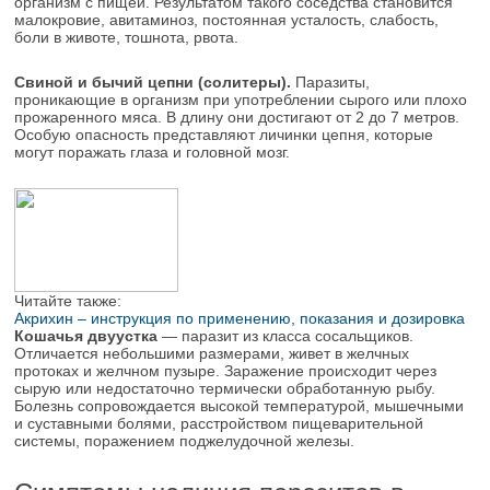
организм с пищей. Результатом такого соседства становится
малокровие, авитаминоз, постоянная усталость, слабость,
боли в животе, тошнота, рвота.
Свиной и бычий цепни (солитеры).
Паразиты,
проникающие в организм при употреблении сырого или плохо
прожаренного мяса. В длину они достигают от 2 до 7 метров.
Особую опасность представляют личинки цепня, которые
могут поражать глаза и головной мозг.
Читайте также:
Акрихин – инструкция по применению, показания и дозировка
Кошачья двуустка
— паразит из класса сосальщиков.
Отличается небольшими размерами, живет в желчных
протоках и желчном пузыре. Заражение происходит через
сырую или недостаточно термически обработанную рыбу.
Болезнь сопровождается высокой температурой, мышечными
и суставными болями, расстройством пищеварительной
системы, поражением поджелудочной железы.