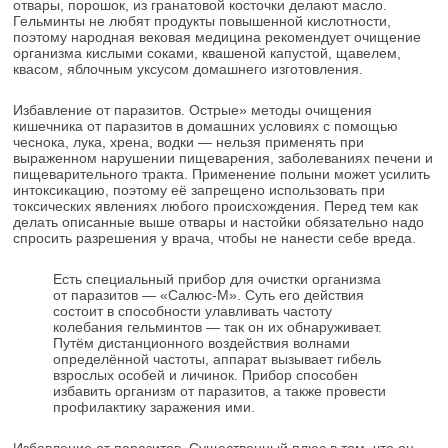
отвары, порошок, из гранатовой косточки делают масло.
Гельминты не любят продукты повышенной кислотности,
поэтому народная вековая медицина рекомендует очищение
организма кислыми соками, квашеной капустой, щавелем,
квасом, яблочным уксусом домашнего изготовления.
Избавление от паразитов. Острые» методы очищения
кишечника от паразитов в домашних условиях с помощью
чеснока, лука, хрена, водки — нельзя применять при
выраженном нарушении пищеварения, заболеваниях печени и
пищеварительного тракта. Применение полыни может усилить
интоксикацию, поэтому её запрещено использовать при
токсических явлениях любого происхождения. Перед тем как
делать описанные выше отвары и настойки обязательно надо
спросить разрешения у врача, чтобы не нанести себе вреда.
Есть специальный прибор для очистки организма
от паразитов — «Салюс-М». Суть его действия
состоит в способности улавливать частоту
колебания гельминтов — так он их обнаруживает.
Путём дистанционного воздействия волнами
определённой частоты, аппарат вызывает гибель
взрослых особей и личинок. Прибор способен
избавить организм от паразитов, а также провести
профилактику заражения ими.