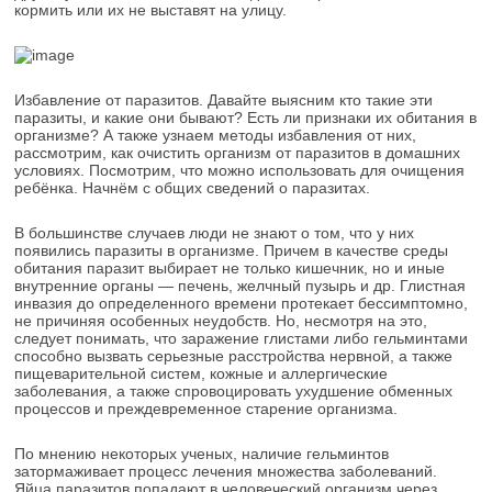
кормить или их не выставят на улицу.
Избавление от паразитов. Давайте выясним кто такие эти
паразиты, и какие они бывают? Есть ли признаки их обитания в
организме? А также узнаем методы избавления от них,
рассмотрим, как очистить организм от паразитов в домашних
условиях. Посмотрим, что можно использовать для очищения
ребёнка. Начнём с общих сведений о паразитах.
В большинстве случаев люди не знают о том, что у них
появились паразиты в организме. Причем в качестве среды
обитания паразит выбирает не только кишечник, но и иные
внутренние органы — печень, желчный пузырь и др. Глистная
инвазия до определенного времени протекает бессимптомно,
не причиняя особенных неудобств. Но, несмотря на это,
следует понимать, что заражение глистами либо гельминтами
способно вызвать серьезные расстройства нервной, а также
пищеварительной систем, кожные и аллергические
заболевания, а также спровоцировать ухудшение обменных
процессов и преждевременное старение организма.
По мнению некоторых ученых, наличие гельминтов
затормаживает процесс лечения множества заболеваний.
Яйца паразитов попадают в человеческий организм через