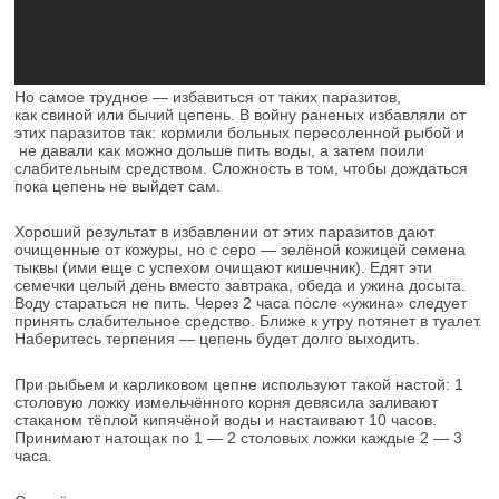
Но самое трудное — избавиться от таких паразитов,
как свиной или бычий цепень. В войну раненых избавляли от
этих паразитов так: кормили больных пересоленной рыбой и
не давали как можно дольше пить воды, а затем поили
слабительным средством. Сложность в том, чтобы дождаться
пока цепень не выйдет сам.
Хороший результат в избавлении от этих паразитов дают
очищенные от кожуры, но с серо — зелёной кожицей семена
тыквы (ими еще с успехом очищают кишечник). Едят эти
семечки целый день вместо завтрака, обеда и ужина досыта.
Воду стараться не пить. Через 2 часа после «ужина» следует
принять слабительное средство. Ближе к утру потянет в туалет.
Наберитесь терпения — цепень будет долго выходить.
При рыбьем и карликовом цепне используют такой настой: 1
столовую ложку измельчённого корня девясила заливают
стаканом тёплой кипячёной воды и настаивают 10 часов.
Принимают натощак по 1 — 2 столовых ложки каждые 2 — 3
часа.