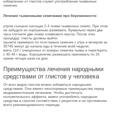
избавлению от глистов служит употребление тыквенных
семечек.
Лечение тыквенными семечками при беременности:
утром съешьте натощак 2-3 ложки тыквенных семян. При этом
не забудьте их хорошенько разжевать. Буквально через два
часа глотните две ложки оливкового масла. После этих
процедур, глисты должны выйти;
грызите примерно по полстакана семечек с утра и вечером за
35?45 минут до начала еды в течение всей недели;
взять 110 г очищенных от кожуры семечек тыквы и перетереть
с 40-45 г воды. Хорошенечко размешать принимать по 25
грамм четыре раза на дню.
Преимущества лечения народными
средствами от глистов у человека
От всех видов глистов можно избавиться народными
средствами. Они имеют неоспоримые преимущества перед
медикаментозным лечением. Чтобы достигнуть
положительного эффекта, важно употреблять народные
средства в строгом соответствии с рецептом и на протяжении
всего рекомендованного периода.