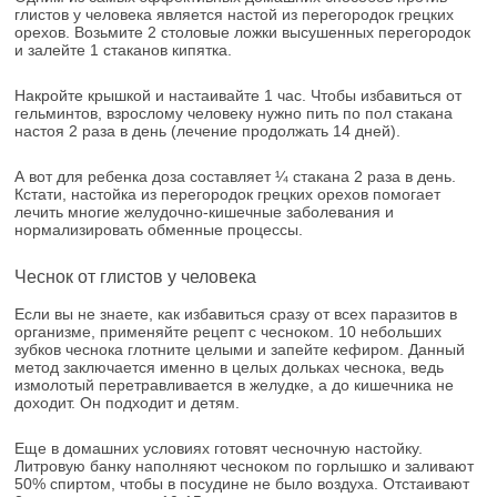
глистов у человека является настой из перегородок грецких
орехов. Возьмите 2 столовые ложки высушенных перегородок
и залейте 1 стаканов кипятка.
Накройте крышкой и настаивайте 1 час. Чтобы избавиться от
гельминтов, взрослому человеку нужно пить по пол стакана
настоя 2 раза в день (лечение продолжать 14 дней).
А вот для ребенка доза составляет ¼ стакана 2 раза в день.
Кстати, настойка из перегородок грецких орехов помогает
лечить многие желудочно-кишечные заболевания и
нормализировать обменные процессы.
Чеснок от глистов у человека
Если вы не знаете, как избавиться сразу от всех паразитов в
организме, применяйте рецепт с чесноком. 10 небольших
зубков чеснока глотните целыми и запейте кефиром. Данный
метод заключается именно в целых дольках чеснока, ведь
измолотый перетравливается в желудке, а до кишечника не
доходит. Он подходит и детям.
Еще в домашних условиях готовят чесночную настойку.
Литровую банку наполняют чесноком по горлышко и заливают
50% спиртом, чтобы в посудине не было воздуха. Отстаивают