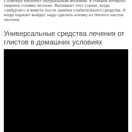
Солитёра изгоняют натуральным молоком, в стакане которого
сварена головка чеснока. Выпивают этот стакан, когда
«забурчит» в животе после приёма слабительного средства. А
когда паразит выйдет, надо сделать клизму из тёплого настоя
чеснока.
Универсальные средства лечения от
глистов в домашних условиях