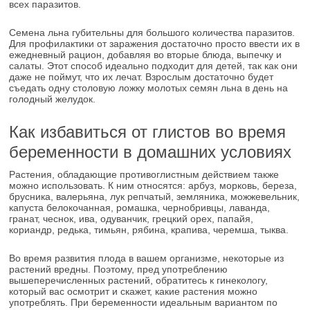
всех паразитов.
Семена льна губительны для большого количества паразитов.
Для профилактики от заражения достаточно просто ввести их в
ежедневный рацион, добавляя во вторые блюда, выпечку и
салаты. Этот способ идеально подходит для детей, так как они
даже не поймут, что их лечат. Взрослым достаточно будет
съедать одну столовую ложку молотых семян льна в день на
голодный желудок.
Как избавиться от глистов во время
беременности в домашних условиях
Растения, обладающие противоглистным действием также
можно использовать. К ним относятся: арбуз, морковь, береза,
брусника, валерьяна, лук репчатый, земляника, можжевельник,
капуста белокочанная, ромашка, чернобривцы, лаванда,
гранат, чеснок, ива, одуванчик, грецкий орех, папайя,
кориандр, редька, тимьян, рябина, крапива, черемша, тыква.
Во время развития плода в вашем организме, некоторые из
растений вредны. Поэтому, пред употреблению
вышеперечисленных растений, обратитесь к гинекологу,
который вас осмотрит и скажет, какие растения можно
употреблять. При беременности идеальным вариантом по