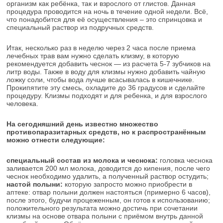
организм как ребёнка, так и взрослого от глистов. Данная
процедура проводится на ночь в течение одной недели. Всё,
что понадобится для её осуществления – это спринцовка и
специальный раствор из подручных средств.
Итак, несколько раз в неделю через 2 часа после приема
лечебных трав вам нужно сделать клизму, в которую
рекомендуется добавить чеснок — из расчета 5-7 зубчиков на
литр воды. Также в воду для клизмы нужно добавить чайную
ложку соли, чтобы вода лучше всасывалась в кишечнике.
Прокипятите эту смесь, охладите до 36 градусов и сделайте
процедуру. Клизмы подходят и для ребенка, и для взрослого
человека.
На сегодняшний день известно множество
противопаразитарных средств, но к распространённым
можно отнести следующие:
специальный состав из молока и чеснока:
головка чеснока
заливается 200 мл молока, доводится до кипения, после чего
чеснок необходимо удалить, а полученный раствор остудить;
настой полыни:
которую запросто можно приобрести в
аптеке: отвар полыни должен настояться (примерно 6 часов),
после этого, будучи процеженным, он готов к использованию;
положительного результата можно достичь при сочетании
клизмы на основе отвара полыни с приёмом внутрь данной