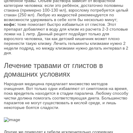
целебной травы. Объём раствора зависит от возрастной
категории человека: если это ребёнок, достаточно половины
стакана (примерно 100-130 мл), взрослому потребуется целый
стакан (250 мл). Любую из жидкостей рекомендуется по
возможности удерживать в себе хотя бы несколько минут;
кофе:
тоже помогает быстро избавиться от глистов. Этот
препарат добавляют в воду для клизм из расчета 2-3 столовые
ложки на 1 литр. Данный рецепт подойдет только для
взрослого человека, так как детский кишечник может плохо
перенести такую клизму. Лечить гельминты клизмами нужно 2
недели подряд, но между клизмами нужно делать интервал в 2
дня.
Лечение травами от глистов в
домашних условиях
Народная медицина предлагает множество методов
очищения. Вот только одни избавляют от симптомов на время,
пока вредитель находится в стадии паралича. Любому способу
чистки должна помогать соответствующая диета. Большинство
паразитов не могут существовать в кислой среде, и лишь
некоторые боятся сладости.
Другие же приводят к гибели исключительно созревших