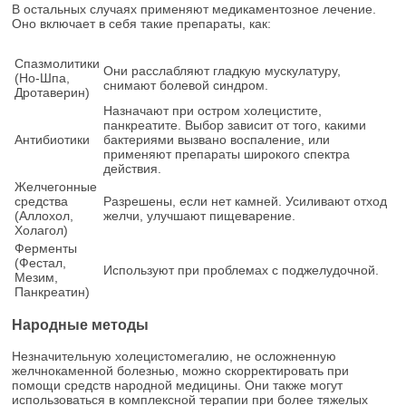
В остальных случаях применяют медикаментозное лечение.
Оно включает в себя такие препараты, как:
Спазмолитики
Они расслабляют гладкую мускулатуру,
(Но-Шпа,
снимают болевой синдром.
Дротаверин)
Назначают при остром холецистите,
панкреатите. Выбор зависит от того, какими
Антибиотики
бактериями вызвано воспаление, или
применяют препараты широкого спектра
действия.
Желчегонные
средства
Разрешены, если нет камней. Усиливают отход
(Аллохол,
желчи, улучшают пищеварение.
Холагол)
Ферменты
(Фестал,
Используют при проблемах с поджелудочной.
Мезим,
Панкреатин)
Народные методы
Незначительную холецистомегалию, не осложненную
желчнокаменной болезнью, можно скорректировать при
помощи средств народной медицины. Они также могут
использоваться в комплексной терапии при более тяжелых