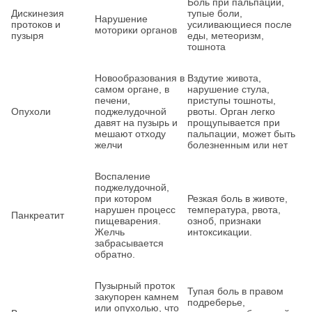
Боль при пальпации,
Дискинезия
тупые боли,
Нарушение
протоков и
усиливающиеся после
моторики органов
пузыря
еды, метеоризм,
тошнота
Новообразования в
Вздутие живота,
самом органе, в
нарушение стула,
печени,
приступы тошноты,
Опухоли
поджелудочной
рвоты. Орган легко
давят на пузырь и
прощупывается при
мешают отходу
пальпации, может быть
желчи
болезненным или нет
Воспаление
поджелудочной,
при котором
Резкая боль в животе,
нарушен процесс
температура, рвота,
Панкреатит
пищеварения.
озноб, признаки
Желчь
интоксикации.
забрасывается
обратно.
Пузырный проток
Тупая боль в правом
закупорен камнем
подреберье,
или опухолью, что