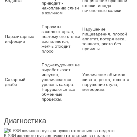
Водянка
напряжение брюшной
приводит к
стенки, иногда
накоплению слизи
печеночные колики
в желчном
Паразиты
Нарушение
заселяют орган,
пищеварения, плохой
Паразитарные
поэтому его стенки
аппетит, потеря веса,
инфекции
воспаляются,
тошнота, рвота без
желчь отходит
причины
плохо
Поджелудочная не
вырабатывает
инсулин,
Увеличение объемов
Сахарный
увеличивается
живота, рвота, тошнота,
диабет
уровень сахара.
нарушение стула,
Нарушаются все
метеоризм.
обменные
процессы.
Диагностика
К УЗИ желчного пузыря нужно готовиться за неделю