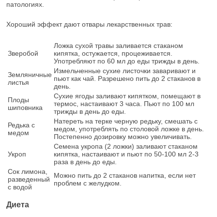
патологиях.
Хороший эффект дают отвары лекарственных трав:
Ложка сухой травы заливается стаканом
Зверобой
кипятка, остужается, процеживается.
Употребляют по 60 мл до еды трижды в день.
Измельченные сухие листочки заваривают и
Земляничные
пьют как чай. Разрешено пить до 2 стаканов в
листья
день.
Сухие ягоды заливают кипятком, помещают в
Плоды
термос, настаивают 3 часа. Пьют по 100 мл
шиповника
трижды в день до еды.
Натереть на терке черную редьку, смешать с
Редька с
медом, употреблять по столовой ложке в день.
медом
Постепенно дозировку можно увеличивать.
Семена укропа (2 ложки) заливают стаканом
Укроп
кипятка, настаивают и пьют по 50-100 мл 2-3
раза в день до еды.
Сок лимона,
Можно пить до 2 стаканов напитка, если нет
разведенный
проблем с желудком.
с водой
Диета