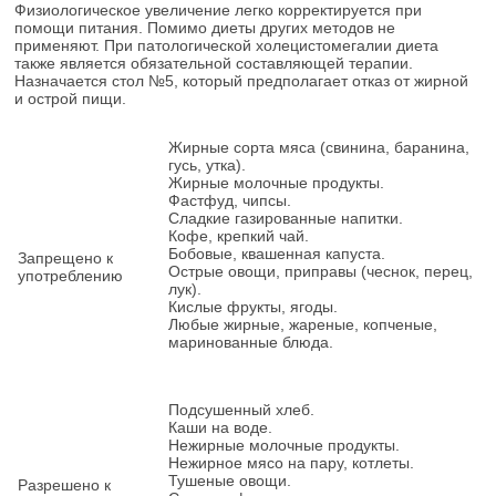
Физиологическое увеличение легко корректируется при
помощи питания. Помимо диеты других методов не
применяют. При патологической холецистомегалии диета
также является обязательной составляющей терапии.
Назначается стол №5, который предполагает отказ от жирной
и острой пищи.
Жирные сорта мяса (свинина, баранина,
гусь, утка).
Жирные молочные продукты.
Фастфуд, чипсы.
Сладкие газированные напитки.
Кофе, крепкий чай.
Бобовые, квашенная капуста.
Запрещено к
Острые овощи, приправы (чеснок, перец,
употреблению
лук).
Кислые фрукты, ягоды.
Любые жирные, жареные, копченые,
маринованные блюда.
Подсушенный хлеб.
Каши на воде.
Нежирные молочные продукты.
Нежирное мясо на пару, котлеты.
Тушеные овощи.
Разрешено к