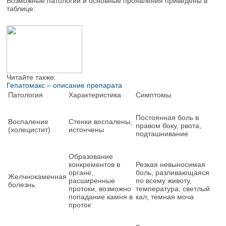
Возможные патологии и основные проявления приведены в
таблице:
Читайте также:
Гепатомакс – описание препарата
Патология
Характеристика
Симптомы
Постоянная боль в
Воспаление
Стенки воспалены,
правом боку, рвота,
(холецистит)
истончены
подташнивание
Образование
конкрементов в
Резкая невыносимая
органе,
боль, разливающаяся
Желчнокаменная
расширенные
по всему животу,
болезнь
протоки, возможно
температура, светлый
попадание камня в
кал, темная моча
проток