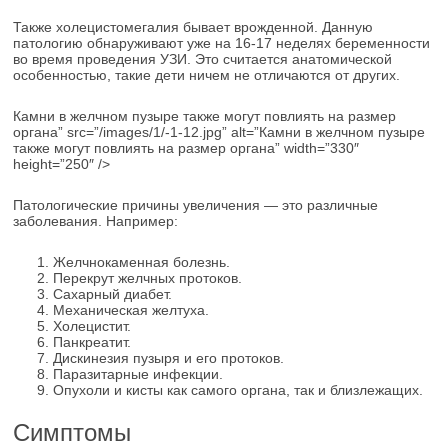
Также холецистомегалия бывает врожденной. Данную
патологию обнаруживают уже на 16-17 неделях беременности
во время проведения УЗИ. Это считается анатомической
особенностью, такие дети ничем не отличаются от других.
Камни в желчном пузыре также могут повлиять на размер
органа” src=”/images/1/-1-12.jpg” alt=”Камни в желчном пузыре
также могут повлиять на размер органа” width=”330″
height=”250″ />
Патологические причины увеличения — это различные
заболевания. Например:
Желчнокаменная болезнь.
Перекрут желчных протоков.
Сахарный диабет.
Механическая желтуха.
Холецистит.
Панкреатит.
Дискинезия пузыря и его протоков.
Паразитарные инфекции.
Опухоли и кисты как самого органа, так и близлежащих.
Симптомы