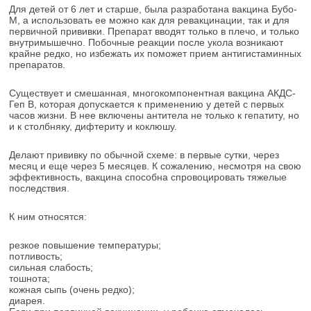
Для детей от 6 лет и старше, была разработана вакцина Бубо-
М, а использовать ее можно как для ревакцинации, так и для
первичной прививки. Препарат вводят только в плечо, и только
внутримышечно. Побочные реакции после укола возникают
крайне редко, но избежать их поможет прием антигистаминных
препаратов.
Существует и смешанная, многокомпонентная вакцина АКДС-
Геп В, которая допускается к применению у детей с первых
часов жизни. В нее включены антитела не только к гепатиту, но
и к столбняку, дифтериту и коклюшу.
Делают прививку по обычной схеме: в первые сутки, через
месяц и еще через 5 месяцев. К сожалению, несмотря на свою
эффективность, вакцина способна спровоцировать тяжелые
последствия.
К ним относятся:
резкое повышение температуры;
потливость;
сильная слабость;
тошнота;
кожная сыпь (очень редко);
диарея.