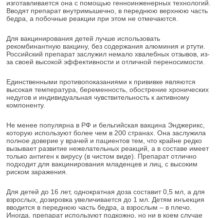
изготавливается она с помощью генноинженерных технологий.
Вводят препарат внутримышечно, в переднюю верхнюю часть
бедра, а побочные реакции при этом не отмечаются.
Для вакцинирования детей лучше использовать
рекомбинантную вакцину, без содержания алюминия и ртути.
Российский препарат заслужил немало хвалебных отзывов, из-
за своей высокой эффективности и отличной переносимости.
Единственными противопоказаниями к прививке являются
высокая температура, беременность, обострение хронических
недугов и индивидуальная чувствительность к активному
компоненту.
Не менее популярна в РФ и бельгийская вакцина Энджерикс,
которую используют более чем в 200 странах. Она заслужила
полное доверие у врачей и пациентов тем, что крайне редко
вызывает развитие нежелательных реакций, а в составе имеет
только антиген к вирусу (в чистом виде). Препарат отлично
подходит для вакцинирования младенцев и лиц, с высоким
риском заражения.
Для детей до 16 лет, однократная доза составит 0,5 мл, а для
взрослых, дозировка увеличивается до 1 мл. Детям инъекция
вводится в переднюю часть бедра, а взрослым – в плечо.
Иногда, препарат используют подкожно, но ни в коем случае