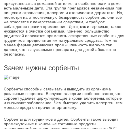
присутствовать в домашней аптечке, а особенно если в доме
есть маленькие дети. Эта группа препаратов незаменима при
пищевом отравлении, аллергии и атопическом дерматите. Но,
несмотря на относительную безвредность сорбентов, они всё
же относятся к лекарственным средствам, и требуют
соблюдения правил применения. Дети, как и взрослые, также
нуждаются в очистке организма. Конечно, большинство
родителей опасаются применять лекарственные сорбенты для
грудничков, предпочитая им натуральные средства. Тем не
менее фармацевтическая промышленность шагнула так
далеко, что выпускаемые препараты для детей абсолютно
безопасны.
Зачем нужны сорбенты
Сорбенты способны связывать и выводить из организма
различные вещества. В случае аллергии особенно важно, что
сорбент удаляет циркулирующие в крови аллергены, которые
и вызывают заболевание. Чем быстрее удалить аллерген, тем
меньше вреда он причинит организму.
Сорбенты для грудничков и детей. Сорбенты также выводят
промежуточные и конечные токсичные продукты
аллергической реакции, накапливающиеся в просвете ЖКТ.