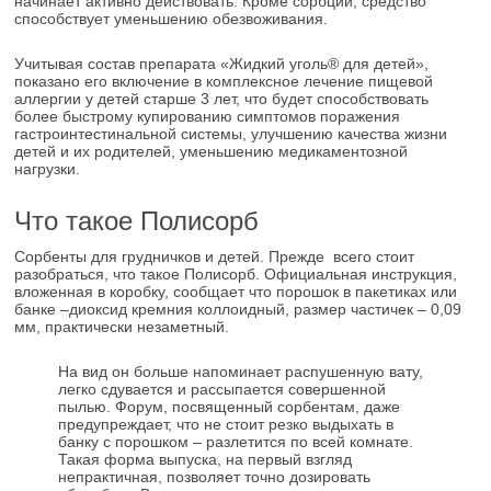
начинает активно действовать. Кроме сорбции, средство
способствует уменьшению обезвоживания.
Учитывая состав препарата «Жидкий уголь® для детей»,
показано его включение в комплексное лечение пищевой
аллергии у детей старше 3 лет, что будет способствовать
более быстрому купированию симптомов поражения
гастроинтестинальной системы, улучшению качества жизни
детей и их родителей, уменьшению медикаментозной
нагрузки.
Что такое Полисорб
Сорбенты для грудничков и детей. Прежде всего стоит
разобраться, что такое Полисорб. Официальная инструкция,
вложенная в коробку, сообщает что порошок в пакетиках или
банке –диоксид кремния коллоидный, размер частичек – 0,09
мм, практически незаметный.
На вид он больше напоминает распушенную вату,
легко сдувается и рассыпается совершенной
пылью. Форум, посвященный сорбентам, даже
предупреждает, что не стоит резко выдыхать в
банку с порошком – разлетится по всей комнате.
Такая форма выпуска, на первый взгляд
непрактичная, позволяет точно дозировать