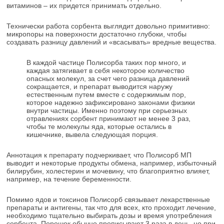
витаминов – их придется принимать отдельно.
Технически работа сорбента выглядит довольно примитивно:
микропоры на поверхности достаточно глубоки, чтобы
создавать разницу давлений и «всасывать» вредные вещества.
В каждой частице Полисорба таких пор много, и
каждая затягивает в себя некоторое количество
опасных молекул, за счет чего разница давлений
сокращается, и препарат выводится наружу
естественным путем вместе с содержимым пор,
которое надежно зафиксировано законами физики
внутри частицы. Именно поэтому при серьезных
отравлениях сорбент принимают не менее 3 раз,
чтобы те молекулы яда, которые остались в
кишечнике, вывела следующая порция.
Аннотация к препарату подчеркивает, что Полисорб МП
выводит и некоторые продукты обмена, например, избыточный
билирубин, холестерин и мочевину, что благоприятно влияет,
например, на течение беременности.
Помимо ядов и токсинов Полисорб связывает лекарственные
препараты и антигены, так что для всех, кто проходит лечение,
необходимо тщательно выбирать дозы и время употребления
сорбента. Порошок обычно прописывают 3 раза в день, но при