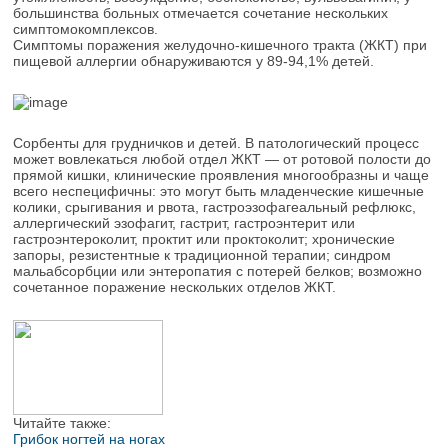
большинства больных отмечается сочетание нескольких
симптомокомплексов.
Симптомы поражения желудочно-кишечного тракта (ЖКТ) при
пищевой аллергии обнаруживаются у 89-94,1% детей.
Сорбенты для грудничков и детей. В патологический процесс
может вовлекаться любой отдел ЖКТ — от ротовой полости до
прямой кишки, клинические проявления многообразны и чаще
всего неспецифичны: это могут быть младенческие кишечные
колики, срыгивания и рвота, гастроэзофагеальный рефлюкс,
аллергический эзофагит, гастрит, гастроэнтерит или
гастроэнтероколит, проктит или проктоколит; хронические
запоры, резистентные к традиционной терапии; синдром
мальабсорбции или энтеропатия с потерей белков; возможно
сочетанное поражение нескольких отделов ЖКТ.
Читайте также:
Грибок ногтей на ногах