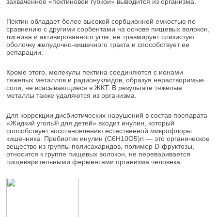
захваченное «пектиновой губкой» выводится из организма.
Пектин обладает более высокой сорбционной емкостью по
сравнению с другими сорбентами на основе пищевых волокон,
лигнина и активированного угля, не травмирует слизистую
оболочку желудочно-кишечного тракта и способствует ее
репарации.
Кроме этого, молекулы пектина соединяются с ионами
тяжелых металлов и радионуклидов, образуя нерастворимые
соли, не всасывающиеся в ЖКТ. В результате тяжелые
металлы также удаляются из организма.
Для коррекции дисбиотических нарушений в состав препарата
«Жидкий уголь® для детей» входит инулин, который
способствует восстановлению естественной микрофлоры
кишечника. Пребиотик инулин (C6H10O5)n — это органическое
вещество из группы полисахаридов, полимер D-фруктозы,
относится к группе пищевых волокон, не переваривается
пищеварительными ферментами организма человека.