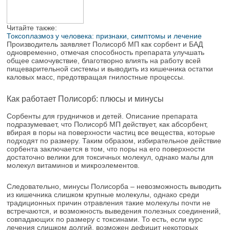
Читайте также:
Токсоплазмоз у человека: признаки, симптомы и лечение
Производитель заявляет Полисорб МП как сорбент и БАД
одновременно, отмечая способность препарата улучшать
общее самочувствие, благотворно влиять на работу всей
пищеварительной системы и выводить из кишечника остатки
каловых масс, предотвращая гнилостные процессы.
Как работает Полисорб: плюсы и минусы
Сорбенты для грудничков и детей. Описание препарата
подразумевает, что Полисорб МП действует, как абсорбент,
вбирая в поры на поверхности частиц все вещества, которые
подходят по размеру. Таким образом, избирательное действие
сорбента заключается в том, что поры на его поверхности
достаточно велики для токсичных молекул, однако малы для
молекул витаминов и микроэлементов.
Следовательно, минусы Полисорба – невозможность выводить
из кишечника слишком крупные молекулы, однако среди
традиционных причин отравления такие молекулы почти не
встречаются, и возможность выведения полезных соединений,
совпадающих по размеру с токсинами. То есть, если курс
лечения слишком долгий, возможен дефицит некоторых