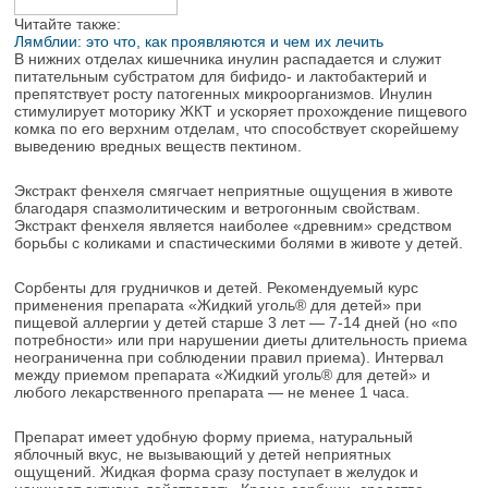
Читайте также:
Лямблии: это что, как проявляются и чем их лечить
В нижних отделах кишечника инулин распадается и служит
питательным субстратом для бифидо- и лактобактерий и
препятствует росту патогенных микроорганизмов. Инулин
стимулирует моторику ЖКТ и ускоряет прохождение пищевого
комка по его верхним отделам, что способствует скорейшему
выведению вредных веществ пектином.
Экстракт фенхеля смягчает неприятные ощущения в животе
благодаря спазмолитическим и ветрогонным свойствам.
Экстракт фенхеля является наиболее «древним» средством
борьбы с коликами и спастическими болями в животе у детей.
Сорбенты для грудничков и детей. Рекомендуемый курс
применения препарата «Жидкий уголь® для детей» при
пищевой аллергии у детей старше 3 лет — 7-14 дней (но «по
потребности» или при нарушении диеты длительность приема
неограниченна при соблюдении правил приема). Интервал
между приемом препарата «Жидкий уголь® для детей» и
любого лекарственного препарата — не менее 1 часа.
Препарат имеет удобную форму приема, натуральный
яблочный вкус, не вызывающий у детей неприятных
ощущений. Жидкая форма сразу поступает в желудок и