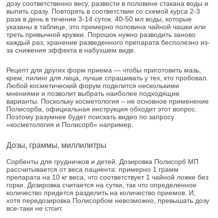
дозу соответственно весу, развести в половине стакана воды и
выпить сразу. Повторять в соответствии со схемой курса 2-3
раза в день в течение 3-14 суток. 40-50 мл воды, которые
указаны в таблице, это примерно половина чайной чашки или
треть привычной кружки. Порошок нужно разводить заново
каждый раз, хранение разведенного препарата бесполезно из-
за снижения эффекта в набухшем виде.
Рецепт для других форм приема — чтобы приготовить мазь,
крем, пилинг для лица, лучше спрашивать у тех, кто пробовал.
Любой косметический форум поделится несколькими
мнениями и позволит выбрать наиболее подходящие
варианты. Поскольку косметология – не основное применение
Полисорба, официальная инструкция обходит этот вопрос.
Поэтому разумнее будет поискать видео по запросу
«косметология и Полисорб» например.
Дозы, граммы, миллилитры
Сорбенты для грудничков и детей. Дозировка Полисорб МП
рассчитывается от веса пациента: примерно 1 грамм
препарата на 10 кг веса, что соответствует 1 чайной ложке без
горки. Дозировка считается на сутки, так что определенное
количество придется разделить на количество приемов. И,
хотя передозировка Полисорбом невозможно, превышать дозу
все-таки не стоит.