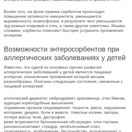
Более того, на фоне приема сорбентов происходит
повышение активности иммунитета, уменьшается
выраженность эозинофилии, в результате чего уменьшается
зуд кожных покровов и отек, а также другие симптомы. Иными
словами, сорбенты помогают быстрее устранить проявления
аллергии.
Возможности энтеросорбентов при
аллергических заболеваниях у детей
Известно, что одной из основных причин развития
аллергических заболеваний у детей является пищевая
аллергия, клинические проявления которой весьма
разнообразны. Описаны следующие состояния, связанные с
пищевой аллергией:
атопический дерматит, нейродермит, крапивница, отек Квинке,
зудящие кореподобные высыпания;
поражение органов пищеварения: тошнота, рвота, нарушение
моторики, диарея, боли в животе, тяжелые колики, запоры,
потеря массы тела, дистрофия;
реже встречаются бронхиальная обструкция, отек гортани,
риноконъюнктивит, стридор, необъяснимый плач,
утомляемость, возбуждение, беспокойство, вульвовагинит, у