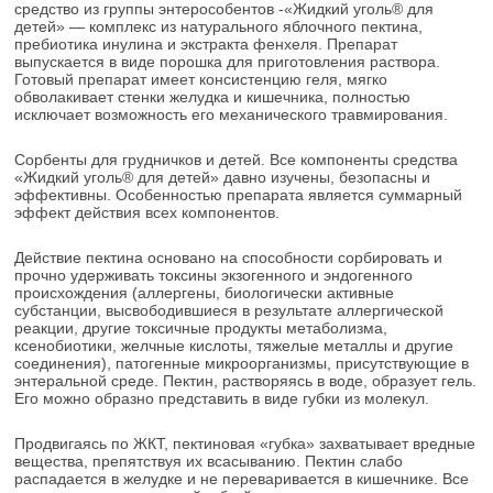
средство из группы энтерособентов -«Жидкий уголь® для
детей» — комплекс из натурального яблочного пектина,
пребиотика инулина и экстракта фенхеля. Препарат
выпускается в виде порошка для приготовления раствора.
Готовый препарат имеет консистенцию геля, мягко
обволакивает стенки желудка и кишечника, полностью
исключает возможность его механического травмирования.
Сорбенты для грудничков и детей. Все компоненты средства
«Жидкий уголь® для детей» давно изучены, безопасны и
эффективны. Особенностью препарата является суммарный
эффект действия всех компонентов.
Действие пектина основано на способности сорбировать и
прочно удерживать токсины экзогенного и эндогенного
происхождения (аллергены, биологически активные
субстанции, высвободившиеся в результате аллергической
реакции, другие токсичные продукты метаболизма,
ксенобиотики, желчные кислоты, тяжелые металлы и другие
соединения), патогенные микроорганизмы, присутствующие в
энтеральной среде. Пектин, растворяясь в воде, образует гель.
Его можно образно представить в виде губки из молекул.
Продвигаясь по ЖКТ, пектиновая «губка» захватывает вредные
вещества, препятствуя их всасыванию. Пектин слабо
распадается в желудке и не переваривается в кишечнике. Все