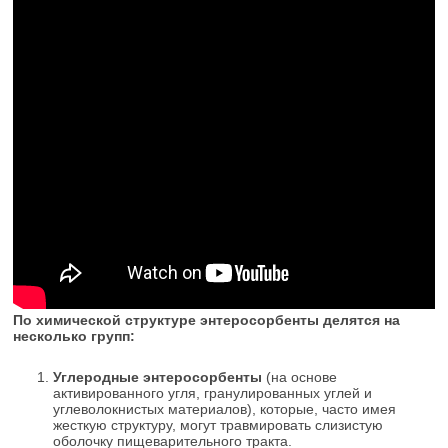
По химической структуре энтеросорбенты делятся на
несколько групп:
Углеродные энтеросорбенты
(на основе
активированного угля, гранулированных углей и
углеволокнистых материалов), которые, часто имея
жесткую структуру, могут травмировать слизистую
оболочку пищеварительного тракта.