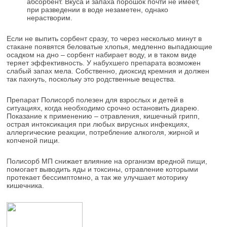
абсорбент. Вкуса и запаха порошок почти не имеет,
при разведении в воде незаметен, однако
нерастворим.
Если не выпить сорбент сразу, то через несколько минут в
стакане появятся беловатые хлопья, медленно выпадающие
осадком на дно – сорбент набирает воду, и в таком виде
теряет эффективность. У набухшего препарата возможен
слабый запах мела. Собственно, диоксид кремния и должен
так пахнуть, поскольку это родственные вещества.
Препарат Полисорб полезен для взрослых и детей в
ситуациях, когда необходимо срочно остановить диарею.
Показание к применению – отравления, кишечный грипп,
острая интоксикация при любых вирусных инфекциях,
аллергические реакции, потребление алкоголя, жирной и
копченой пищи.
Полисорб МП снижает влияние на организм вредной пищи,
помогает выводить яды и токсины, отравление которыми
протекает бессимптомно, а так же улучшает моторику
кишечника.