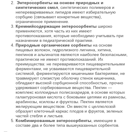
Энтеросорбенты на основе природных и
синтетических смол
, синтетических полимеров и
неперевариваемых липидов имеют избирательную
сорбцию (связывают конкретные вещества),
ограниченное применение.
Кремнийсодержащие энтеросорбенты
широко
применяются, хотя часть из них имеют
противопоказания, которые необходимо учитывать при
назначении в педиатрической практике.
Природные органические сорбенты
на основе
пищевых волокон, гидролизного лигнина, хитина,
пектинов и альгинатов являются наиболее безопасными,
практически не имеют противопоказаний. Их
преимущества: не перевариваются пищеварительными
ферментами, не усваиваются пищеварительной
системой, ферментируются кишечными бактериями, не
травмируют слизистую оболочку стенок кишечника,
обладают высокой сорбционной способностью, прочно
удерживают сорбированные вещества. Пектин —
комплекс коллоидных полисахаридов, в основе которых
галактуроновая кислота с боковыми цепями из рамнозы,
арабинозы, ксилозы и фруктозы. Пектин является
желирующим веществом. Он вместе с целлюлозой
образует клеточный каркас плодов и фруктов, зеленых
частей стебля и листьев.
Комбинированные энтеросорбенты
, имеющие в
составе два и более типа вышеуказанных сорбентов.