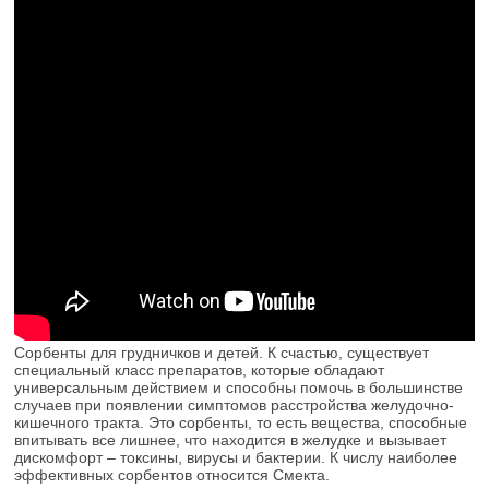
Сорбенты для грудничков и детей. К счастью, существует
специальный класс препаратов, которые обладают
универсальным действием и способны помочь в большинстве
случаев при появлении симптомов расстройства желудочно-
кишечного тракта. Это сорбенты, то есть вещества, способные
впитывать все лишнее, что находится в желудке и вызывает
дискомфорт – токсины, вирусы и бактерии. К числу наиболее
эффективных сорбентов относится Смекта.