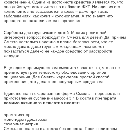
кровотечений. Одним из достоинств средства является то, что
оно действует исключительно в области ЖКТ. Ни один из его
компонентов не всасывается в кровь – даже при таких
заболеваниях, как колит и колонопатия. А это значит, что
препарат не накапливается в организме.
Сорбенты для грудничков и детей. Многих родителей
интересует вопрос: подходит ли Смекта для детей? Да, причем
Смекта настолько надежна в плане безопасности, что ее
можно давать даже грудным младенцам, чем может
похвастаться далеко не каждое средство от расстройств
желудка.
Еще одним преимуществом смектита является то, что он не
препятствует рентгеновскому обследованию органов
пищеварения. Для Смекты характерен простой способ
применения, что делает ее популярным средством.
Единственная лекарственная форма Смекты – порошок для
приготовления суспензии массой 3 г.
В состав препарата
помимо активного вещества входят:
ароматизатор
моногидрат декстрозы
сахаринат натрия
Смекта продается в аптеках без рецепта. Производителем