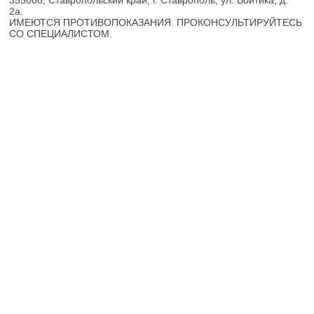
355008, Ставропольский край, г. Ставрополь, ул. Войтика, д.
2а.
ИМЕЮТСЯ ПРОТИВОПОКАЗАНИЯ. ПРОКОНСУЛЬТИРУЙТЕСЬ
СО СПЕЦИАЛИСТОМ.