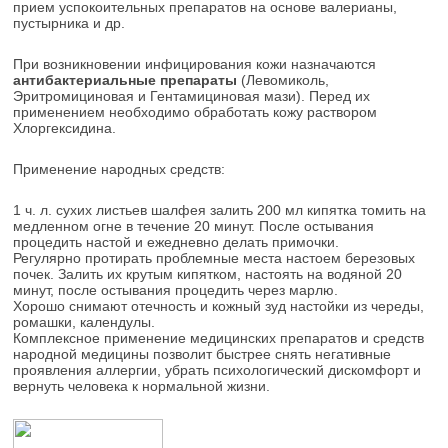
прием успокоительных препаратов на основе валерианы,
пустырника и др.
При возникновении инфицирования кожи назначаются
антибактериальные препараты
(Левомиколь,
Эритромициновая и Гентамициновая мази). Перед их
применением необходимо обработать кожу раствором
Хлоргексидина.
Применение народных средств:
1 ч. л. сухих листьев шалфея залить 200 мл кипятка томить на
медленном огне в течение 20 минут. После остывания
процедить настой и ежедневно делать примочки.
Регулярно протирать проблемные места настоем березовых
почек. Залить их крутым кипятком, настоять на водяной 20
минут, после остывания процедить через марлю.
Хорошо снимают отечность и кожный зуд настойки из череды,
ромашки, календулы.
Комплексное применение медицинских препаратов и средств
народной медицины позволит быстрее снять негативные
проявления аллергии, убрать психологический дискомфорт и
вернуть человека к нормальной жизни.