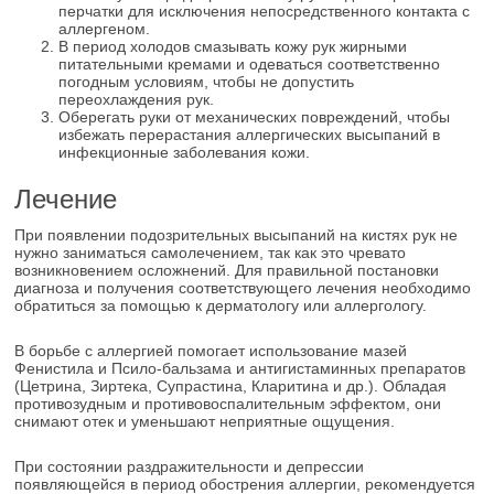
перчатки для исключения непосредственного контакта с
аллергеном.
В период холодов смазывать кожу рук жирными
питательными кремами и одеваться соответственно
погодным условиям, чтобы не допустить
переохлаждения рук.
Оберегать руки от механических повреждений, чтобы
избежать перерастания аллергических высыпаний в
инфекционные заболевания кожи.
Лечение
При появлении подозрительных высыпаний на кистях рук не
нужно заниматься самолечением, так как это чревато
возникновением осложнений. Для правильной постановки
диагноза и получения соответствующего лечения необходимо
обратиться за помощью к дерматологу или аллергологу.
В борьбе с аллергией помогает использование мазей
Фенистила и Псило-бальзама и антигистаминных препаратов
(Цетрина, Зиртека, Супрастина, Кларитина и др.). Обладая
противозудным и противовоспалительным эффектом, они
снимают отек и уменьшают неприятные ощущения.
При состоянии раздражительности и депрессии
появляющейся в период обострения аллергии, рекомендуется