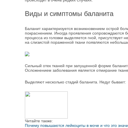
происходит в очень редких случаях.
Виды и симптомы баланита
Баланит характеризуется возникновением острой боли
покраснением. Иногда проявления сопровождаются б
процесса из головки выделяется гной, присутствует 
на слизистой пораженной ткани появляются небольши
Сильный отек тканей при запущенной форме баланита 
Осложнением заболевания является отмирание ткане
Выделяют несколько стадий баланита.
Недуг бывает:
Читайте также:
Почему повышаются лейкоциты в моче и что это знач