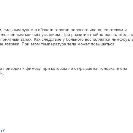
, сильным зудом в области головки полового члена, ее отеком и
олезненным мочеиспусканием. При развитии гнойно-воспалительн
неприятный запах. Как следствие у больного воспаляются лимфоузлы
е язвочки. При этом температура тела может повышаться.
приводит к фимозу, при котором не открывается головка члена.
й.
ит?