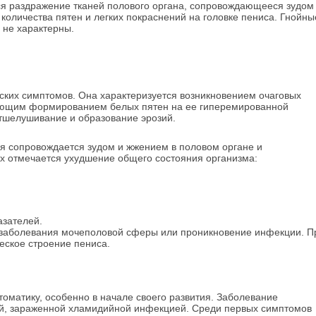
ся раздражение тканей полового органа, сопровождающееся зудом
оличества пятен и легких покраснений на головке пениса. Гнойны
 не характерны.
ких симптомов. Она характеризуется возникновением очаговых
дующим формированием белых пятен на ее гиперемированной
отшелушивание и образование эрозий.
я сопровождается зудом и жжением в половом органе и
х отмечается ухудшение общего состояния организма:
зателей.
т заболевания мочеполовой сферы или проникновение инфекции. П
еское строение пениса.
матику, особенно в начале своего развития. Заболевание
ей, зараженной хламидийной инфекцией. Среди первых симптомов