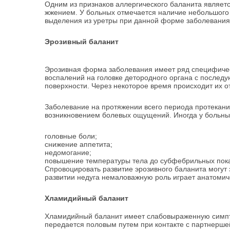
Одним из признаков аллергического баланита являет
жжением. У больных отмечается наличие небольшого к
выделения из уретры при данной форме заболевания
Эрозивный баланит
Эрозивная форма заболевания имеет ряд специфичес
воспалений на головке детородного органа c после
поверхности. Через некоторое время происходит их 
Заболевание на протяжении всего периода протекани
возникновением болевых ощущений.
Иногда у больны
головные боли;
снижение аппетита;
недомогание;
повышение температуры тела до субфебрильных пока
Спровоцировать развитие эрозивного баланита могу
развитии недуга немаловажную роль играет анатомич
Хламидийный баланит
Хламидийный баланит имеет слабовыраженную симпто
передается половым путем при контакте с партнерш