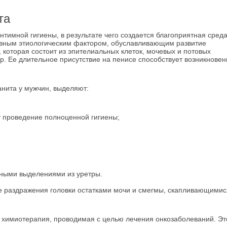
та
тимной гигиены, в результате чего создается благоприятная сред
овным этиологическим фактором, обуславливающим развитие
 которая состоит из эпителиальных клеток, мочевых и потовых
р. Ее длительное присутствие на пенисе способствует возникнове
анита у мужчин, выделяют:
т проведение полноценной гигиены;
ными выделениями из уретры.
ие раздражения головки остатками мочи и смегмы, скапливающимис
 химиотерапия, проводимая с целью лечения онкозаболеваний. Эт