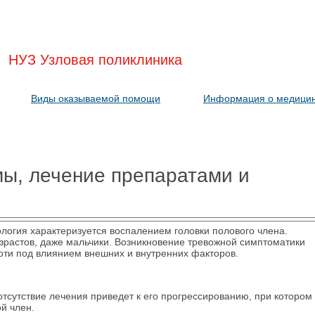
НУЗ Узловая поликлиника
Виды оказываемой помощи
Информация о медицин
мы, лечение препаратами и
огия характеризуется воспалением головки полового члена.
растов, даже мальчики. Возникновение тревожной симптоматики
оти под влиянием внешних и внутренних факторов.
отсутствие лечения приведет к его прогрессированию, при котором
й член.