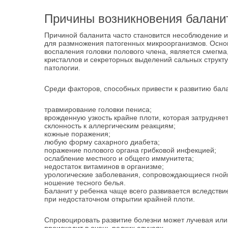
Причины возникновения балани
Причиной баланита часто становится несоблюдение ин
для размножения патогенных микроорганизмов. Осн
воспаления головки полового члена, является смегма,
кристаллов и секреторных выделений сальных структу
патологии.
Среди факторов, способных привести к развитию бал
травмирование головки пениса;
врожденную узкость крайне плоти, которая затрудняе
склонность к аллергическим реакциям;
кожные поражения;
любую форму сахарного диабета;
поражение полового органа грибковой инфекцией;
ослабление местного и общего иммунитета;
недостаток витаминов в организме;
урологические заболевания, сопровождающиеся гной
ношение тесного белья.
Баланит у ребенка чаще всего развивается вследств
при недостаточном открытии крайней плоти.
Спровоцировать развитие болезни может лучевая или