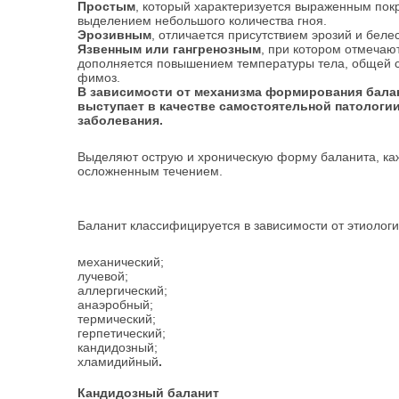
Простым
, который характеризуется выраженным пок
выделением небольшого количества гноя.
Эрозивным
, отличается присутствием эрозий и бел
Язвенным или гангренозным
, при котором отмечаю
дополняется повышением температуры тела, общей с
фимоз.
В зависимости от механизма формирования бала
выступает в качестве самостоятельной патологи
заболевания.
Выделяют острую и хроническую форму баланита, ка
осложненным течением.
Баланит классифицируется в зависимости от этиологи
механический;
лучевой;
аллергический;
анаэробный;
термический;
герпетический;
кандидозный;
хламидийный
.
Кандидозный баланит