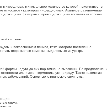
ая микрофлора, минимальное количество которой присутствует в
 не относится к категории инфекционных. Активное размножение
оцирующими факторами, провоцирующими воспаление головки
овой системы;
удом и покраснением пениса, кожа которого постепенно
етить творожистые комочки, выделяемые из уретры.
ой формы недуга до сих пор точно не выяснены. По предположен
оложенности или имеют гормональную природу. Также патология
нных заболеваний.
Основные клинические симптомы:
рещин;
стью струи.
уретры.