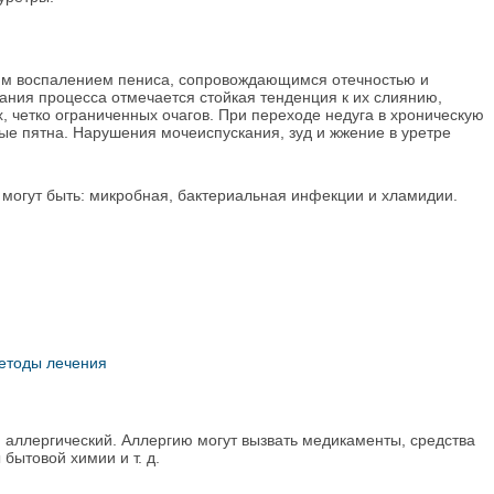
им воспалением пениса, сопровождающимся отечностью и
ания процесса отмечается стойкая тенденция к их слиянию,
 четко ограниченных очагов. При переходе недуга в хроническую
е пятна. Нарушения мочеиспускания, зуд и жжение в уретре
могут быть: микробная, бактериальная инфекции и хламидии.
методы лечения
аллергический. Аллергию могут вызвать медикаменты, средства
бытовой химии и т. д.