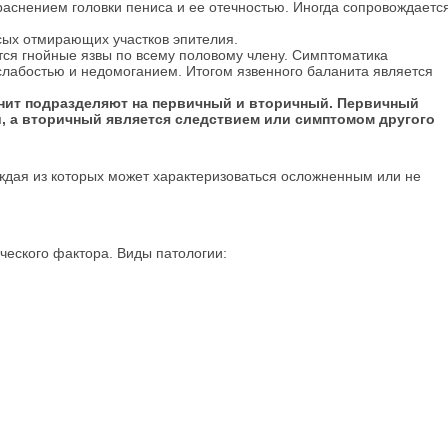
раснением головки пениса и ее отечностью. Иногда сопровождаетс
есых отмирающих участков эпителия.
тся гнойные язвы по всему половому члену. Симптоматика
лабостью и недомоганием. Итогом язвенного баланита является
нит подразделяют на первичный и вторичный. Первичный
и, а вторичный является следствием или симптомом другого
ждая из которых может характеризоваться осложненным или не
ческого фактора.
Виды патологии: