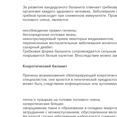
За развитие кандидозного баланита отвечает грибков
организме каждого здорового человека. Заболевание
грибков происходит при сниженном иммунитете.
Пров
полового члена, являются:
несоблюдение правил гигиены;
беспорядочная половая жизнь;
неконтролируемый прием некоторых медикаментов;
перенесенные воспалительные заболевания мочепол
сахарный диабет.
Грибковая форма баланита сопровождается сильным з
покрывается белым налетом. Впоследствии можно зам
Ксеротический баланит
Причины возникновения облитерирующей ксеротическ
специалистов, они кроются в генетической предрасп
может быть следствием инфекционных или аутоимму
пятна и пузырьки на головке полового члена;
склеротические бляшки;
сморщивание ткани и образование в складках микрот
затруднение с мочеиспусканием, обусловленное вяло
На второй стадии заболевания наблюдается сужение 